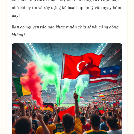
nhà cái uy tín và xây dựng kế hoạch quản lý vốn ngay hôm
nay!
Bạn có nguyên tắc nào khác muốn chia sẻ với cộng đồng
không?