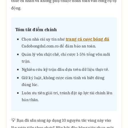
thức cá nhân và không phụ thuộc hoàn toàn vào công cụ tự
động.
Tóm tắt điểm chính
Chọn nhà cái uy tín như
trang cá cược bóng đá
Cadobongda1.com.co để đảm bảo an toàn.
Quản lý vốn chặt chẽ, chỉ cược 1-5% tổng vốn mỗi
trận.
Nghiên cứu kỹ trận đấu dựa trên dữ liệu thực tế.
Giữ kỷ luật, không cược cảm tính và biết dừng
đúng lúc.
Luôn ưu tiên giải trí, tránh đặt áp lực tài chính lên
bản thân.
💡 Bạn đã sẵn sàng áp dụng 10 nguyên tắc vàng này vào
lần cược tiếp theo chưa? Hãy bắt đầu bằng việc chọn một