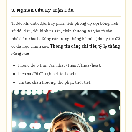
3. Nghiên Cứu Kỹ Trận Đấu
Trước khi đặt cược, hãy phân tích phong độ đội bóng, lịch
sử đối đầu, đội hình ra sân, chấn thương, và yếu tố sân
nhà/sân khách. Dùng các trang thống kê bóng đá uy tín để
có dữ liệu chính xác.
Thông tin càng chi tiết, tỷ lệ thắng
càng cao.
Phong độ 5 trận gần nhất (thắng/thua/hòa).
Lịch sử đối đầu (head-to-head).
Tin tức chấn thương, thẻ phạt, thời tiết.