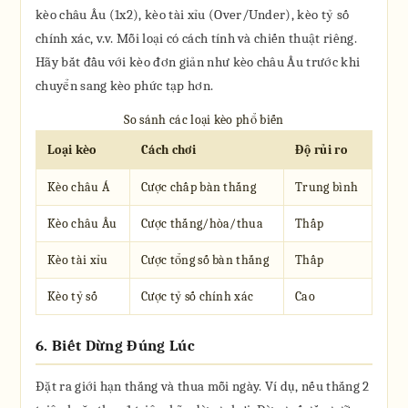
kèo châu Âu (1x2), kèo tài xỉu (Over/Under), kèo tỷ số
chính xác, v.v. Mỗi loại có cách tính và chiến thuật riêng.
Hãy bắt đầu với kèo đơn giản như kèo châu Âu trước khi
chuyển sang kèo phức tạp hơn.
So sánh các loại kèo phổ biến
Loại kèo
Cách chơi
Độ rủi ro
Kèo châu Á
Cược chấp bàn thắng
Trung bình
Kèo châu Âu
Cược thắng/hòa/thua
Thấp
Kèo tài xỉu
Cược tổng số bàn thắng
Thấp
Kèo tỷ số
Cược tỷ số chính xác
Cao
6. Biết Dừng Đúng Lúc
Đặt ra giới hạn thắng và thua mỗi ngày. Ví dụ, nếu thắng 2