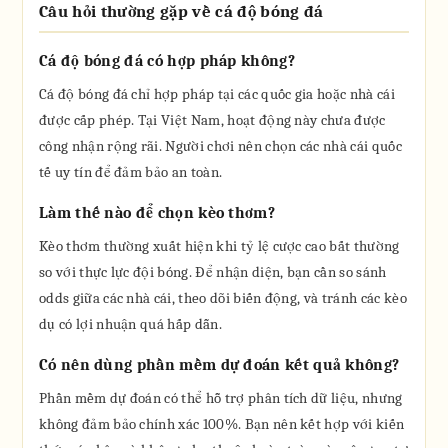
Câu hỏi thường gặp về cá độ bóng đá
Cá độ bóng đá có hợp pháp không?
Cá độ bóng đá chỉ hợp pháp tại các quốc gia hoặc nhà cái
được cấp phép. Tại Việt Nam, hoạt động này chưa được
công nhận rộng rãi. Người chơi nên chọn các nhà cái quốc
tế uy tín để đảm bảo an toàn.
Làm thế nào để chọn kèo thơm?
Kèo thơm thường xuất hiện khi tỷ lệ cược cao bất thường
so với thực lực đội bóng. Để nhận diện, bạn cần so sánh
odds giữa các nhà cái, theo dõi biến động, và tránh các kèo
dụ có lợi nhuận quá hấp dẫn.
Có nên dùng phần mềm dự đoán kết quả không?
Phần mềm dự đoán có thể hỗ trợ phân tích dữ liệu, nhưng
không đảm bảo chính xác 100%. Bạn nên kết hợp với kiến