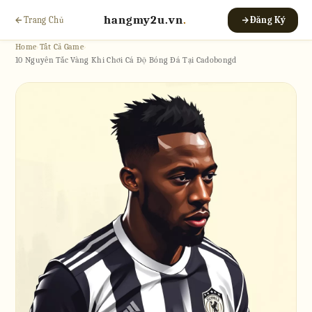
hangmy2u.vn
.
Trang Chủ
Đăng Ký
Home
›
Tất Cả Game
›
10 Nguyên Tắc Vàng Khi Chơi Cá Độ Bóng Đá Tại Cadobongd