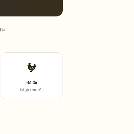
Tín
🐓
Đá Gà
Đá gà trực tiếp