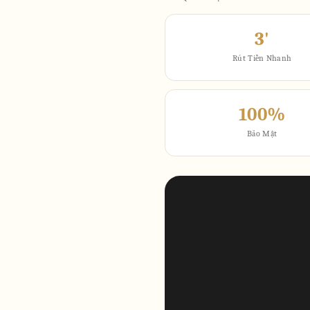
3'
Rút Tiền Nhanh
100%
Bảo Mật