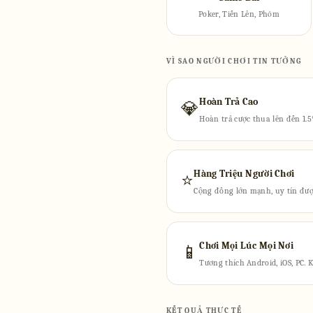
Poker, Tiến Lên, Phỏm
VÌ SAO NGƯỜI CHƠI TIN TƯỞNG
Hoàn Trả Cao
💎
Hoàn trả cược thua lên đến 1.5
Hàng Triệu Người Chơi
⭐
Cộng đồng lớn mạnh, uy tín đư
Chơi Mọi Lúc Mọi Nơi
📱
Tương thích Android, iOS, PC. K
KẾT QUẢ THỰC TẾ