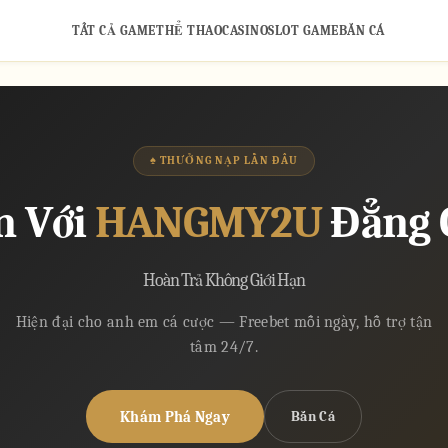
TẤT CẢ GAME
THỂ THAO
CASINO
SLOT GAME
BẮN CÁ
♠ THƯỞNG NẠP LẦN ĐẦU
n Với
HANGMY2U
Đẳng 
Hoàn Trả Không Giới Hạn
Hiện đại cho anh em cá cược — Freebet mỗi ngày, hỗ trợ tận
tâm 24/7.
Khám Phá Ngay
Bắn Cá