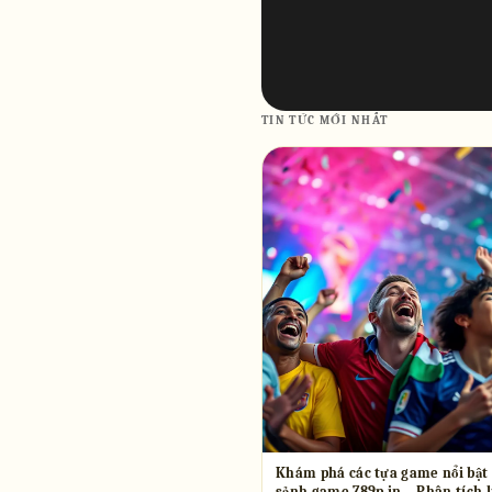
TIN TỨC MỚI NHẤT
Khám phá các tựa game nổi bật
sảnh game 789p.in – Phân tích l