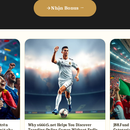
Nhận Bonus →
 trên
Why s666t5.net Helps You Discover
J88.Fund
uật chơi,
Trending Online Games Without Endless
Categorie