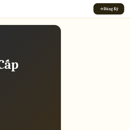
Đăng Ký
Cấp