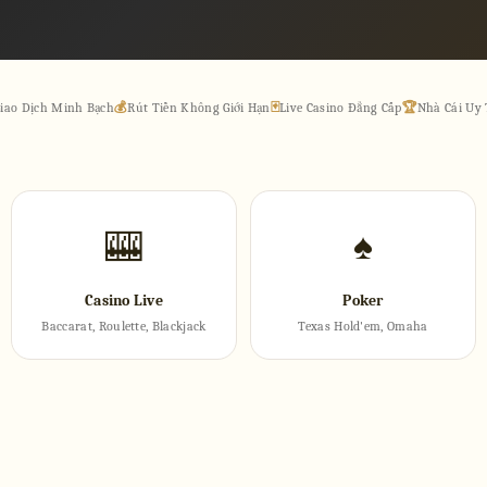
iao Dịch Minh Bạch
💰
Rút Tiền Không Giới Hạn
🃏
Live Casino Đẳng Cấp
🏆
Nhà Cái Uy 
🎰
♠
Casino Live
Poker
Baccarat, Roulette, Blackjack
Texas Hold'em, Omaha