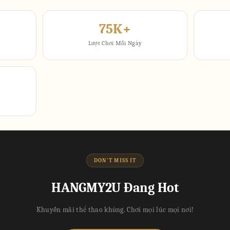
75K+
Lượt Chơi Mỗi Ngày
DON'T MISS IT
HANGMY2U Đang Hot
Khuyến mãi thể thao khủng. Chơi mọi lúc mọi nơi!