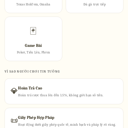
Texas Hold'em, Omaha
Đá gà trực tiếp
🃏
Game Bài
Poker, Tiến Lên, Phỏm
VÌ SAO NGƯỜI CHƠI TIN TƯỞNG
Hoàn Trả Cao
💎
Hoàn trả cược thua lên đến 1.5%, không giới hạn số tiền.
Giấy Phép Hợp Pháp
📜
Hoạt động dưới giấy phép quốc tế, minh bạch và pháp lý rõ ràng.