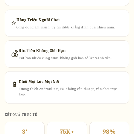
Hàng Triệu Người Chơi
⭐
Cộng đồng lớn mạnh, uy tín được khẳng định qua nhiều năm.
Rút Tiền Không Giới Hạn
💰
Rút bao nhiêu cũng được, không giới hạn số lần và số tiền.
Chơi Mọi Lúc Mọi Nơi
📱
Tương thích Android, iOS, PC. Không cần tải app, vào chơi trực
tiếp.
KẾT QUẢ THỰC TẾ
3'
75K+
98%