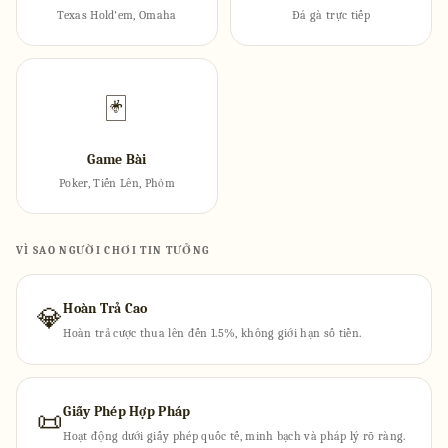
Texas Hold'em, Omaha
Đá gà trực tiếp
🃏
Game Bài
Poker, Tiến Lên, Phỏm
VÌ SAO NGƯỜI CHƠI TIN TƯỞNG
Hoàn Trả Cao
💎
Hoàn trả cược thua lên đến 1.5%, không giới hạn số tiền.
Giấy Phép Hợp Pháp
📜
Hoạt động dưới giấy phép quốc tế, minh bạch và pháp lý rõ ràng.