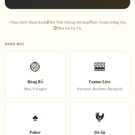
✅
Giao Dịch Minh Bạch
💰
Rút Tiền Không Giới Hạn
🃏
Live Casino Đẳng Cấp
🏆
Nhà Cái Uy Tín
DANH MỤC
🏐
🎰
Bóng Rổ
Casino Live
NBA, V-League
Baccarat, Roulette, Blackjack
♠
🐓
Poker
Đá Gà