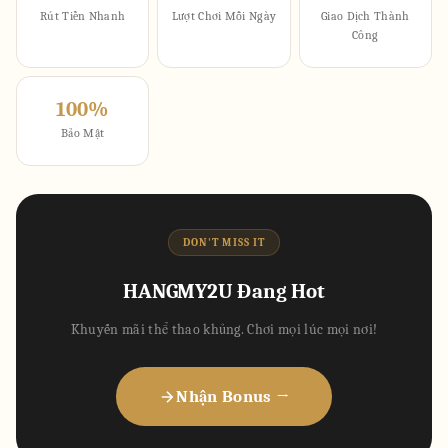
Rút Tiền Nhanh
Lượt Chơi Mỗi Ngày
Giao Dịch Thành
Công
100%
Bảo Mật
DON'T MISS IT
HANGMY2U Đang Hot
Khuyến mãi thể thao khủng. Chơi mọi lúc mọi nơi!
Nhận Bonus →