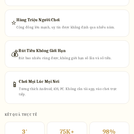
Hàng Triệu Người Chơi
⭐
Cộng đồng lớn mạnh, uy tín được khẳng định qua nhiều năm.
Rút Tiền Không Giới Hạn
💰
Rút bao nhiêu cũng được, không giới hạn số lần và số tiền.
Chơi Mọi Lúc Mọi Nơi
📱
Tương thích Android, iOS, PC. Không cần tải app, vào chơi trực
tiếp.
KẾT QUẢ THỰC TẾ
3'
75K+
98%