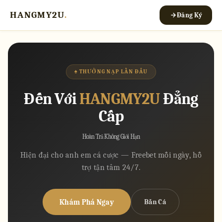
HANGMY2U
.
Đăng Ký
♠ THƯỞNG NẠP LẦN ĐẦU
Đến Với
HANGMY2U
Đẳng
Cấp
Hoàn Trả Không Giới Hạn
Hiện đại cho anh em cá cược — Freebet mỗi ngày, hỗ
trợ tận tâm 24/7.
Khám Phá Ngay
Bắn Cá