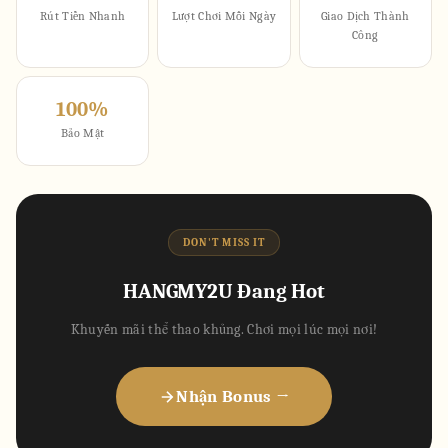
Rút Tiền Nhanh
Lượt Chơi Mỗi Ngày
Giao Dịch Thành
Công
100%
Bảo Mật
DON'T MISS IT
HANGMY2U Đang Hot
Khuyến mãi thể thao khủng. Chơi mọi lúc mọi nơi!
Nhận Bonus →