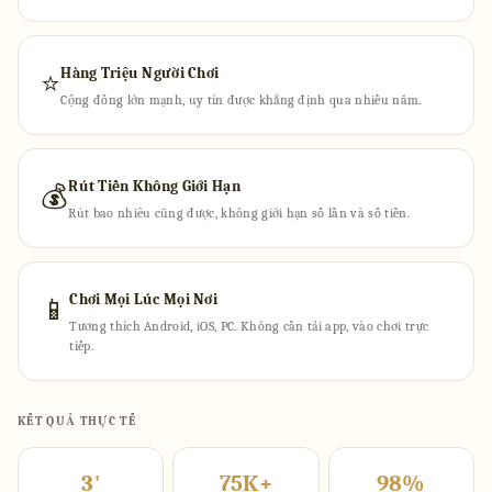
Hàng Triệu Người Chơi
⭐
Cộng đồng lớn mạnh, uy tín được khẳng định qua nhiều năm.
Rút Tiền Không Giới Hạn
💰
Rút bao nhiêu cũng được, không giới hạn số lần và số tiền.
Chơi Mọi Lúc Mọi Nơi
📱
Tương thích Android, iOS, PC. Không cần tải app, vào chơi trực
tiếp.
KẾT QUẢ THỰC TẾ
3'
75K+
98%