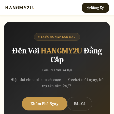
HANGMY2U
.
Đăng Ký
♠ THƯỞNG NẠP LẦN ĐẦU
Đến Với
HANGMY2U
Đẳng
Cấp
Hoàn Trả Không Giới Hạn
Hiện đại cho anh em cá cược — Freebet mỗi ngày, hỗ
trợ tận tâm 24/7.
Khám Phá Ngay
Bắn Cá