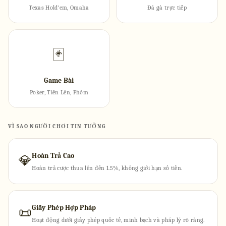
Texas Hold'em, Omaha
Đá gà trực tiếp
🃏
Game Bài
Poker, Tiến Lên, Phỏm
VÌ SAO NGƯỜI CHƠI TIN TƯỞNG
Hoàn Trả Cao
💎
Hoàn trả cược thua lên đến 1.5%, không giới hạn số tiền.
Giấy Phép Hợp Pháp
📜
Hoạt động dưới giấy phép quốc tế, minh bạch và pháp lý rõ ràng.