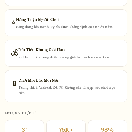
Hàng Triệu Người Chơi
⭐
Cộng đồng lớn mạnh, uy tín được khẳng định qua nhiều năm.
Rút Tiền Không Giới Hạn
💰
Rút bao nhiêu cũng được, không giới hạn số lần và số tiền.
Chơi Mọi Lúc Mọi Nơi
📱
Tương thích Android, iOS, PC. Không cần tải app, vào chơi trực
tiếp.
KẾT QUẢ THỰC TẾ
3'
75K+
98%