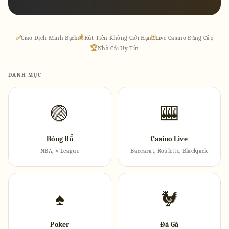
✅
Giao Dịch Minh Bạch
💰
Rút Tiền Không Giới Hạn
🃏
Live Casino Đẳng Cấp
🏆
Nhà Cái Uy Tín
DANH MỤC
🏐
🎰
Bóng Rổ
Casino Live
NBA, V-League
Baccarat, Roulette, Blackjack
♠
🐓
Poker
Đá Gà