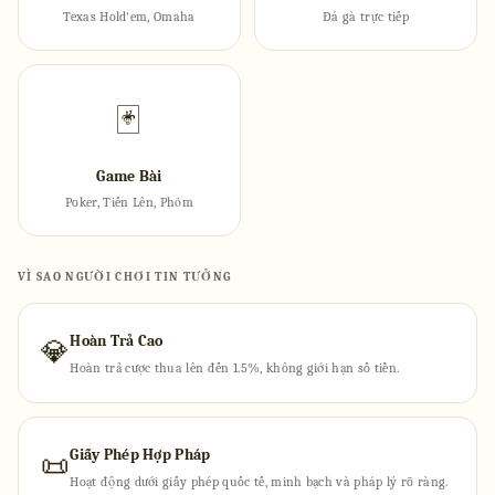
Texas Hold'em, Omaha
Đá gà trực tiếp
🃏
Game Bài
Poker, Tiến Lên, Phỏm
VÌ SAO NGƯỜI CHƠI TIN TƯỞNG
Hoàn Trả Cao
💎
Hoàn trả cược thua lên đến 1.5%, không giới hạn số tiền.
Giấy Phép Hợp Pháp
📜
Hoạt động dưới giấy phép quốc tế, minh bạch và pháp lý rõ ràng.