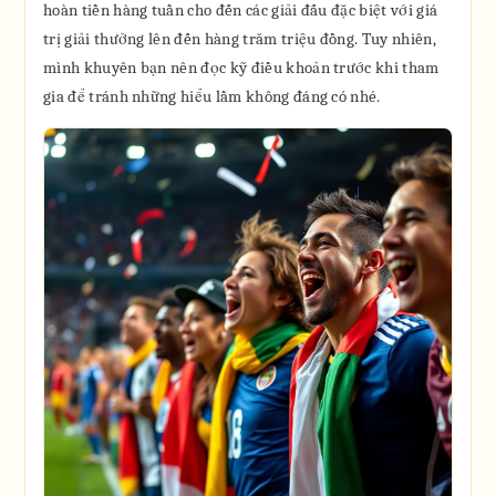
hoàn tiền hàng tuần cho đến các giải đấu đặc biệt với giá
trị giải thưởng lên đến hàng trăm triệu đồng. Tuy nhiên,
mình khuyên bạn nên đọc kỹ điều khoản trước khi tham
gia để tránh những hiểu lầm không đáng có nhé.