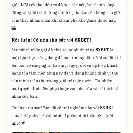
giới. Mỗi trò chơi đều có đồ họa sắc nét, âm thanh sống
động và tỷ lệ trả thưởng minh bạch. Bạn sẽ không bao giờ
cảm thấy nhàm chán khi khám phá kho game đồ sộ này.
🎰
Kết luận: Có nên thử sức với 8XBET?
Sau tất cả những gì đã chia sẻ, mình tin rằng
8XBET
là
một lựa chọn xứng đáng để bạn trải nghiệm. Với sự đầu tư
bài bản về công nghệ, bảo mật tuyệt đối và dịch vụ khách
hàng tận tâm, nền tảng này đã và đang khẳng định vị thế
của mình trên thị trường giải trí trực tuyến. Tất nhiên,
mọi quyết định đều phụ thuộc vào nhu cầu và sở thích cá
nhân của bạn.
Còn bạn thì sao? Bạn đã có trải nghiệm nào với
8XBET
chưa? Hãy chia sẻ với mình ở phần bình luận bên dưới
nhé! 🌟