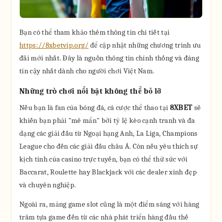
Bạn có thể tham khảo thêm thông tin chi tiết tại
https://8xbetvip.org/
để cập nhật những chương trình ưu
đãi mới nhất. Đây là nguồn thông tin chính thống và đáng
tin cậy nhất dành cho người chơi Việt Nam.
Những trò chơi nổi bật không thể bỏ lỡ
Nếu bạn là fan của bóng đá, cá cược thể thao tại
8XBET
sẽ
khiến bạn phải "mê mẩn" bởi tỷ lệ kèo cạnh tranh và đa
dạng các giải đấu từ Ngoại hạng Anh, La Liga, Champions
League cho đến các giải đấu châu Á. Còn nếu yêu thích sự
kịch tính của casino trực tuyến, bạn có thể thử sức với
Baccarat, Roulette hay Blackjack với các dealer xinh đẹp
và chuyên nghiệp.
Ngoài ra, mảng game slot cũng là một điểm sáng với hàng
trăm tựa game đến từ các nhà phát triển hàng đầu thế