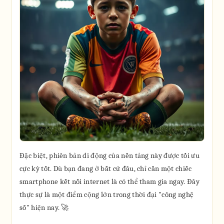
Đặc biệt, phiên bản di động của nền tảng này được tối ưu
cực kỳ tốt. Dù bạn đang ở bất cứ đâu, chỉ cần một chiếc
smartphone kết nối internet là có thể tham gia ngay. Đây
thực sự là một điểm cộng lớn trong thời đại "công nghệ
số" hiện nay. 🚀