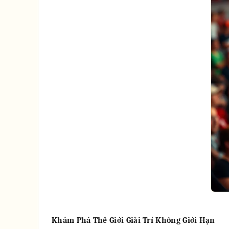
Khám Phá Thế Giới Giải Trí Không Giới Hạn