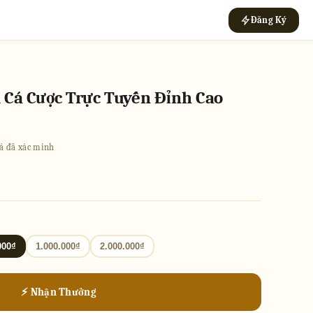
Đăng Ký
 Cá Cược Trực Tuyến Đỉnh Cao
giá đã xác minh
000₫
1.000.000₫
2.000.000₫
⚡ Nhận Thưởng