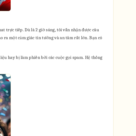
at trực tiếp. Dù là 2 giờ sáng, tôi vẫn nhận được câu
tạo ra một cảm giác tin tưởng và an tâm rất lớn. Bạn có
 liệu hay bị làm phiền bởi các cuộc gọi spam. Hệ thống