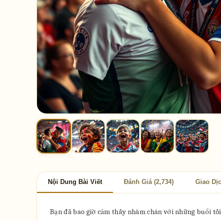
Nội Dung Bài Viết
Đánh Giá (2,734)
Giao Dị
Bạn đã bao giờ cảm thấy nhàm chán với những buổi tối 