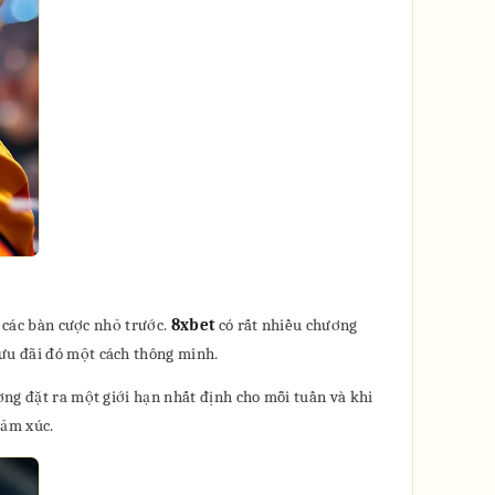
a các bàn cược nhỏ trước.
8xbet
có rất nhiều chương
 ưu đãi đó một cách thông minh.
ờng đặt ra một giới hạn nhất định cho mỗi tuần và khi
cảm xúc.