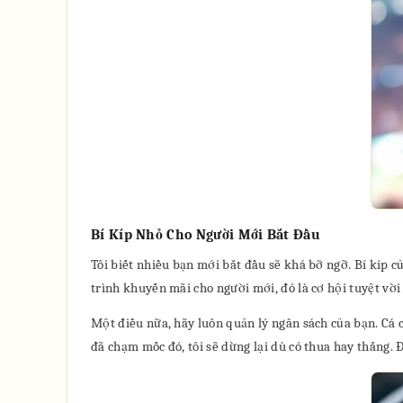
Bí Kíp Nhỏ Cho Người Mới Bắt Đầu
Tôi biết nhiều bạn mới bắt đầu sẽ khá bỡ ngỡ. Bí kíp củ
trình khuyến mãi cho người mới, đó là cơ hội tuyệt vờ
Một điều nữa, hãy luôn quản lý ngân sách của bạn. Cá c
đã chạm mốc đó, tôi sẽ dừng lại dù có thua hay thắng. 