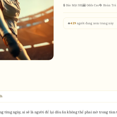
🔒 Bảo Mật SSL
🎰 Odds Cao
🔄 Hoàn Trả
🔥
419
người đang xem trang này
ch
ộng từng ngày, ai sẽ là người để lại dấu ấn không thể phai mờ trong tâm