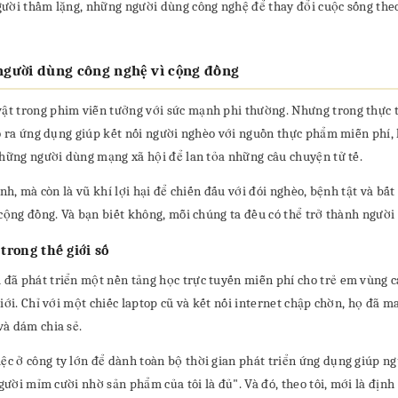
ười thầm lặng, những người dùng công nghệ để thay đổi cuộc sống theo
người dùng công nghệ vì cộng đồng
t trong phim viễn tưởng với sức mạnh phi thường. Nhưng trong thực tế
ạo ra ứng dụng giúp kết nối người nghèo với nguồn thực phẩm miễn phí,
những người dùng mạng xã hội để lan tỏa những câu chuyện tử tế.
nh, mà còn là vũ khí lợi hại để chiến đấu với đói nghèo, bệnh tật và bấ
 cộng đồng. Và bạn biết không, mỗi chúng ta đều có thể trở thành người
rong thế giới số
ã phát triển một nền tảng học trực tuyến miễn phí cho trẻ em vùng ca
iới. Chỉ với một chiếc laptop cũ và kết nối internet chập chờn, họ đã m
và dám chia sẻ.
 ở công ty lớn để dành toàn bộ thời gian phát triển ứng dụng giúp ngư
người mỉm cười nhờ sản phẩm của tôi là đủ". Và đó, theo tôi, mới là địn