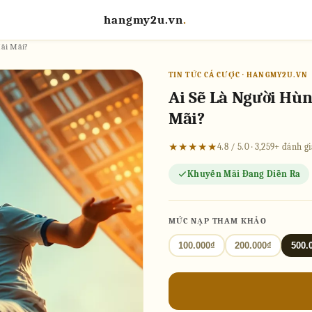
hangmy2u.vn
.
Mãi Mãi?
TIN TỨC CÁ CƯỢC · HANGMY2U.VN
Ai Sẽ Là Người Hù
Mãi?
★★★★★
4.8 / 5.0 · 3,259+ đánh 
Khuyến Mãi Đang Diễn Ra
MỨC NẠP THAM KHẢO
100.000₫
200.000₫
500.