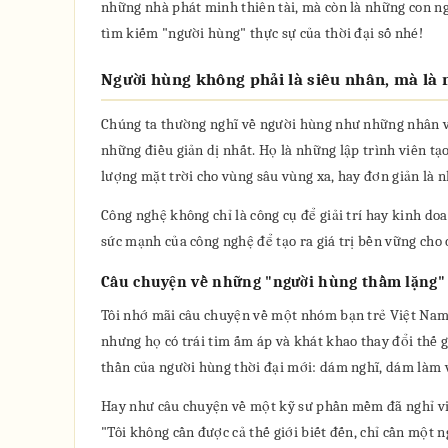
những nhà phát minh thiên tài, mà còn là những con ng
tìm kiếm "người hùng" thực sự của thời đại số nhé!
Người hùng không phải là siêu nhân, mà là 
Chúng ta thường nghĩ về người hùng như những nhân vậ
những điều giản dị nhất. Họ là những lập trình viên t
lượng mặt trời cho vùng sâu vùng xa, hay đơn giản là 
Công nghệ không chỉ là công cụ để giải trí hay kinh doa
sức mạnh của công nghệ để tạo ra giá trị bền vững cho
Câu chuyện về những "người hùng thầm lặng" t
Tôi nhớ mãi câu chuyện về một nhóm bạn trẻ Việt Nam đ
nhưng họ có trái tim ấm áp và khát khao thay đổi thế g
thần của người hùng thời đại mới: dám nghĩ, dám làm 
Hay như câu chuyện về một kỹ sư phần mềm đã nghỉ việc
"Tôi không cần được cả thế giới biết đến, chỉ cần một 