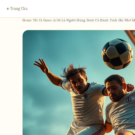
Trang Chủ
Home
›
Tất Cả Game
›
Ai Sẽ Là Người Hùng Được Cả Hành Tinh Ghi Nhớ 