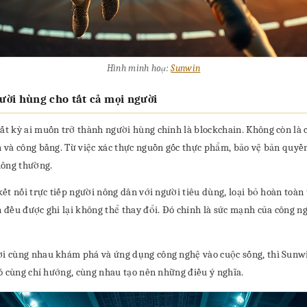
Hình minh hoạ:
Sunwin
ười hùng cho tất cả mọi người
 kỳ ai muốn trở thành người hùng chính là blockchain. Không còn là câ
và công bằng. Từ việc xác thực nguồn gốc thực phẩm, bảo vệ bản quyền 
hông thường.
ết nối trực tiếp người nông dân với người tiêu dùng, loại bỏ hoàn toà
đều được ghi lại không thể thay đổi. Đó chính là sức mạnh của công ng
cùng nhau khám phá và ứng dụng công nghệ vào cuộc sống, thì Sunwin l
ó cùng chí hướng, cùng nhau tạo nên những điều ý nghĩa.