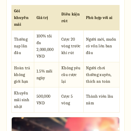
Gói
Điều kiện
khuyến
Giá trị
Phù hợp với ai
rút
mãi
100% tối
Thưởng
Cược 20
Người mới, muốn
đa
nạp lần
vòng trước
có vốn lớn ban
2,000,000
đầu
khi rút
đầu
VND
Hoàn trả
Không yêu
Người chơi
1.5% mỗi
không
cầu cược
thường xuyên,
ngày
giới hạn
lại
thích an toàn
Khuyến
500,000
Cược 5
Thành viên lâu
mãi sinh
VND
vòng
năm
nhật