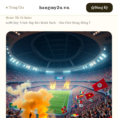
hangmy2u.vn
.
Trang Chủ
Đăng Ký
Home
›
Tất Cả Game
›
ao88 Quy Trình Nạp Rút Minh Bạch – Sân Chơi Đáng Đồng T