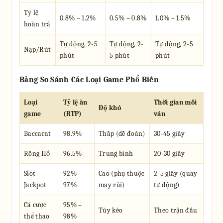
Tỷ lệ
0.8% – 1.2%
0.5% – 0.8%
1.0% – 1.5%
hoàn trả
Tự động, 2-5
Tự động, 2-
Tự động, 2-5
Nạp/Rút
phút
5 phút
phút
Bảng So Sánh Các Loại Game Phổ Biến
Loại
Tỷ lệ ăn
Thời gian mỗi
Độ khó
game
(RTP)
ván
Baccarat
98.9%
Thấp (dễ đoán)
30-45 giây
Rồng Hổ
96.5%
Trung bình
20-30 giây
Slot
92% –
Cao (phụ thuộc
2-5 giây (quay
Jackpot
97%
may rủi)
tự động)
Cá cược
95% –
Tùy kèo
Theo trận đấu
thể thao
98%