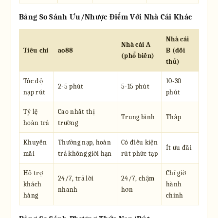
Bảng So Sánh Ưu/Nhược Điểm Với Nhà Cái Khác
Nhà cái
Nhà cái A
Tiêu chí
ao88
B (đối
(phổ biến)
thủ)
Tốc độ
10-30
2-5 phút
5-15 phút
nạp rút
phút
Tỷ lệ
Cao nhất thị
Trung bình
Thấp
hoàn trả
trường
Khuyến
Thưởng nạp, hoàn
Có điều kiện
Ít ưu đãi
mãi
trả không giới hạn
rút phức tạp
Hỗ trợ
Chỉ giờ
24/7, trả lời
24/7, chậm
khách
hành
nhanh
hơn
hàng
chính