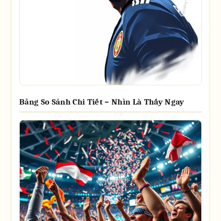
Bảng So Sánh Chi Tiết – Nhìn Là Thấy Ngay