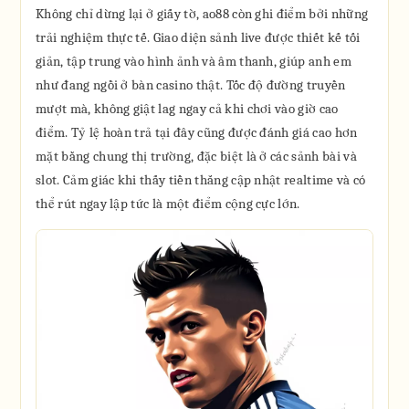
Không chỉ dừng lại ở giấy tờ, ao88 còn ghi điểm bởi những
trải nghiệm thực tế. Giao diện sảnh live được thiết kế tối
giản, tập trung vào hình ảnh và âm thanh, giúp anh em
như đang ngồi ở bàn casino thật. Tốc độ đường truyền
mượt mà, không giật lag ngay cả khi chơi vào giờ cao
điểm. Tỷ lệ hoàn trả tại đây cũng được đánh giá cao hơn
mặt bằng chung thị trường, đặc biệt là ở các sảnh bài và
slot. Cảm giác khi thấy tiền thắng cập nhật realtime và có
thể rút ngay lập tức là một điểm cộng cực lớn.