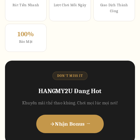
Rút Tiền Nhanh
Lượt Chơi Mỗi Ngày
Giao Dịch Thành
Công
100%
Bảo Mật
DON'T MISS IT
HANGMY2U Đang Hot
Khuyến mãi thể thao khủng. Chơi mọi lúc mọi nơi!
Nhận Bonus →