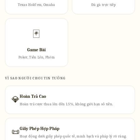
Texas Hold'em, Omaha
Đá gà trực tiếp
🃏
Game Bài
Poker, Tiến Lên, Phỏm
VÌ SAO NGƯỜI CHƠI TIN TƯỞNG
Hoàn Trả Cao
💎
Hoàn trả cược thua lên đến 1.5%, không giới hạn số tiền.
Giấy Phép Hợp Pháp
📜
Hoạt động dưới giấy phép quốc tế, minh bạch và pháp lý rõ ràng.