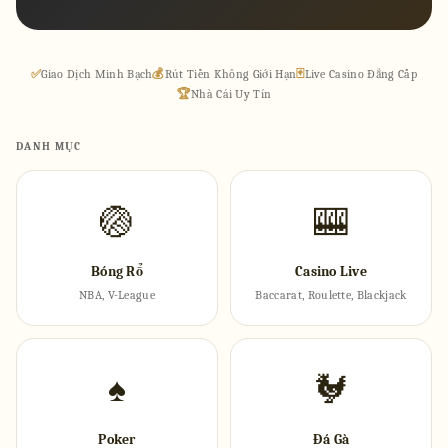
✅
Giao Dịch Minh Bạch
💰
Rút Tiền Không Giới Hạn
🃏
Live Casino Đẳng Cấp
🏆
Nhà Cái Uy Tín
DANH MỤC
🏐
🎰
Bóng Rổ
Casino Live
NBA, V-League
Baccarat, Roulette, Blackjack
♠
🐓
Poker
Đá Gà