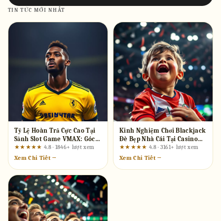
TIN TỨC MỚI NHẤT
Tỷ Lệ Hoàn Trả Cực Cao Tại
Kinh Nghiệm Chơi Blackjack
Sảnh Slot Game VMAX: Góc
Đè Bẹp Nhà Cái Tại Casino
Nhìn UX Và Những Điều
LV88
★★★★★
4.8 · 1846+ lượt xem
★★★★★
4.8 · 3161+ lượt xem
Quảng Cáo Không Nói
Xem Chi Tiết →
Xem Chi Tiết →