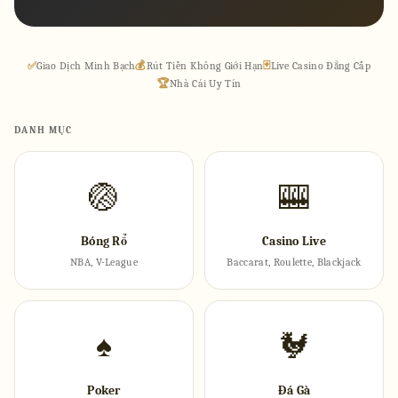
✅
Giao Dịch Minh Bạch
💰
Rút Tiền Không Giới Hạn
🃏
Live Casino Đẳng Cấp
🏆
Nhà Cái Uy Tín
DANH MỤC
🏐
🎰
Bóng Rổ
Casino Live
NBA, V-League
Baccarat, Roulette, Blackjack
♠
🐓
Poker
Đá Gà