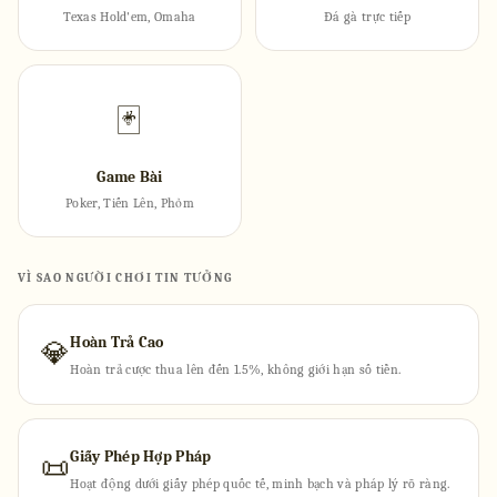
Texas Hold'em, Omaha
Đá gà trực tiếp
🃏
Game Bài
Poker, Tiến Lên, Phỏm
VÌ SAO NGƯỜI CHƠI TIN TƯỞNG
Hoàn Trả Cao
💎
Hoàn trả cược thua lên đến 1.5%, không giới hạn số tiền.
Giấy Phép Hợp Pháp
📜
Hoạt động dưới giấy phép quốc tế, minh bạch và pháp lý rõ ràng.