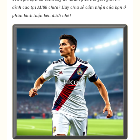
đỉnh cao tại AU88 chưa? Hãy chia sẻ cảm nhận của bạn ở
phần bình luận bên dưới nhé!