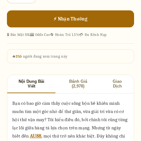
⚡ Nhận Thưởng
🔒 Bảo Mật SSL
🎰 Odds Cao
🔄 Hoàn Trả 1.5%
💳 Đa Kênh Nạp
🔥
255
người đang xem trang này
Nội Dung Bài
Đánh Giá
Giao
Viết
(2,978)
Dịch
Bạn có bao giờ cảm thấy cuộc sống bộn bề khiến mình
muốn tìm một góc nhỏ để thư giãn, vừa giải trí vừa có cơ
hội thử vận may? Tôi hiểu điều đó, bởi chính tôi cũng từng
lạc lối giữa hàng tá lựa chọn trên mạng. Nhưng từ ngày
biết đến
AU88
, mọi thứ trở nên khác biệt. Đây không chỉ