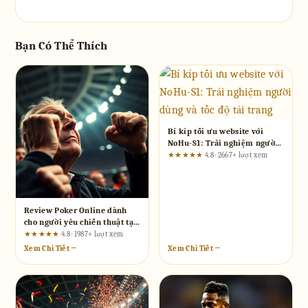
Bạn Có Thể Thích
Bí kíp tối ưu website với
NoHu-S1: Trải nghiệm người
dùng và tốc độ tải trang
★★★★★
4.8 · 2667+ lượt xem
Review Poker Online dành
cho người yêu chiến thuật tại
789K College
★★★★★
4.8 · 1987+ lượt xem
Xem Chi Tiết →
Xem Chi Tiết →