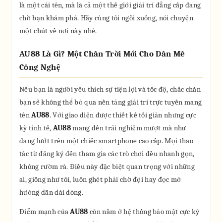
là một cái tên, mà là cả một thế giới giải trí đẳng cấp đang
chờ bạn khám phá. Hãy cùng tôi ngồi xuống, nói chuyện
một chút về nơi này nhé.
AU88 Là Gì? Một Chân Trời Mới Cho Dân Mê
Công Nghệ
Nếu bạn là người yêu thích sự tiện lợi và tốc độ, chắc chắn
bạn sẽ không thể bỏ qua nền tảng giải trí trực tuyến mang
tên
AU88
. Với giao diện được thiết kế tối giản nhưng cực
kỳ tinh tế,
AU88
mang đến trải nghiệm mượt mà như
đang lướt trên một chiếc smartphone cao cấp. Mọi thao
tác từ đăng ký đến tham gia các trò chơi đều nhanh gọn,
không rườm rà. Điều này đặc biệt quan trọng với những
ai, giống như tôi, luôn ghét phải chờ đợi hay đọc mớ
hướng dẫn dài dòng.
Điểm mạnh của
AU88
còn nằm ở hệ thống bảo mật cực kỳ