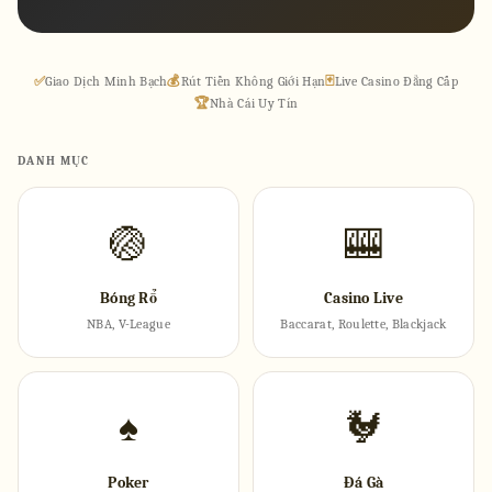
✅
Giao Dịch Minh Bạch
💰
Rút Tiền Không Giới Hạn
🃏
Live Casino Đẳng Cấp
🏆
Nhà Cái Uy Tín
DANH MỤC
🏐
🎰
Bóng Rổ
Casino Live
NBA, V-League
Baccarat, Roulette, Blackjack
♠
🐓
Poker
Đá Gà