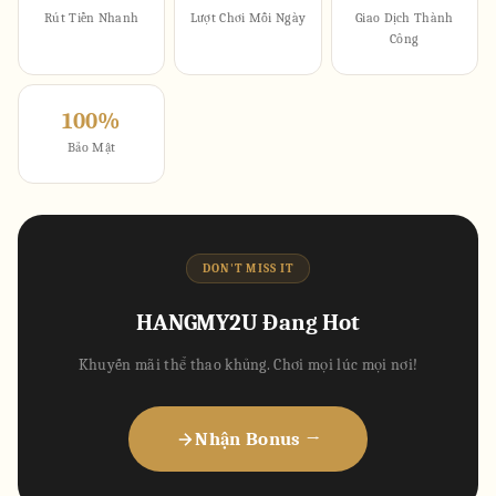
Rút Tiền Nhanh
Lượt Chơi Mỗi Ngày
Giao Dịch Thành
Công
100%
Bảo Mật
DON'T MISS IT
HANGMY2U Đang Hot
Khuyến mãi thể thao khủng. Chơi mọi lúc mọi nơi!
Nhận Bonus →