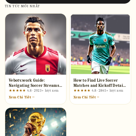
TIN TỨC MỚI NHẤT
Vebotv.work Guide:
How to Find Live Soccer
Navigating Soccer Streams,
Matches and Kickoff Details
Fixtures, and Live Match
on Cakhiatv.work – A
★★★★★
4.8 · 2923+ lượt xem
★★★★★
4.8 · 2845+ lượt xem
Coverage
Beginner's Field Guide
Xem Chi Tiết →
Xem Chi Tiết →