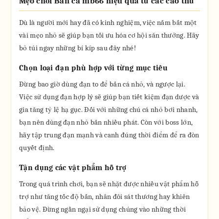
Mẹo chơi Bắn cá mb66 hiệu quả từ các cao thủ
Dù là người mới hay đã có kinh nghiệm, việc nắm bắt một
vài mẹo nhỏ sẽ giúp bạn tối ưu hóa cơ hội săn thưởng. Hãy
bỏ túi ngay những bí kíp sau đây nhé!
Chọn loại đạn phù hợp với từng mục tiêu
Đừng bao giờ dùng đạn to để bắn cá nhỏ, và ngược lại.
Việc sử dụng đạn hợp lý sẽ giúp bạn tiết kiệm đạn dược và
gia tăng tỷ lệ hạ gục. Đối với những chú cá nhỏ bơi nhanh,
bạn nên dùng đạn nhỏ bắn nhiều phát. Còn với boss lớn,
hãy tập trung đạn mạnh và canh đúng thời điểm để ra đòn
quyết định.
Tận dụng các vật phẩm hỗ trợ
Trong quá trình chơi, bạn sẽ nhặt được nhiều vật phẩm hỗ
trợ như tăng tốc độ bắn, nhân đôi sát thương hay khiên
bảo vệ. Đừng ngần ngại sử dụng chúng vào những thời