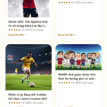
★★★★★
4.8 · 2721+ lượt xem
58win APK: Trải Nghiệm Giải
Trí Di Động Đỉnh Cao Mọi Lúc
Mọi Nơi
★★★★★
4.8 · 2750+ lượt xem
Xem Chi Tiết →
Xem Chi Tiết →
Nk888 chơi game kiếm tiền
thật: Xu hướng giải trí mới
hay cạm bẫy?
★★★★★
4.8 · 2810+ lượt xem
F8bet có gì đáng thử ở nhóm
thể thao, casino và game bài?
★★★★★
4.8 · 1802+ lượt xem