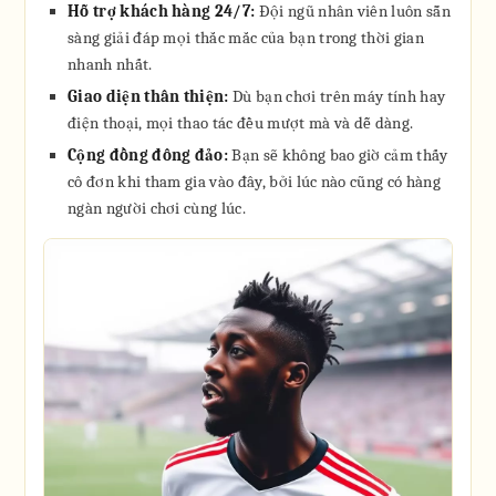
Hỗ trợ khách hàng 24/7:
Đội ngũ nhân viên luôn sẵn
sàng giải đáp mọi thắc mắc của bạn trong thời gian
nhanh nhất.
Giao diện thân thiện:
Dù bạn chơi trên máy tính hay
điện thoại, mọi thao tác đều mượt mà và dễ dàng.
Cộng đồng đông đảo:
Bạn sẽ không bao giờ cảm thấy
cô đơn khi tham gia vào đây, bởi lúc nào cũng có hàng
ngàn người chơi cùng lúc.