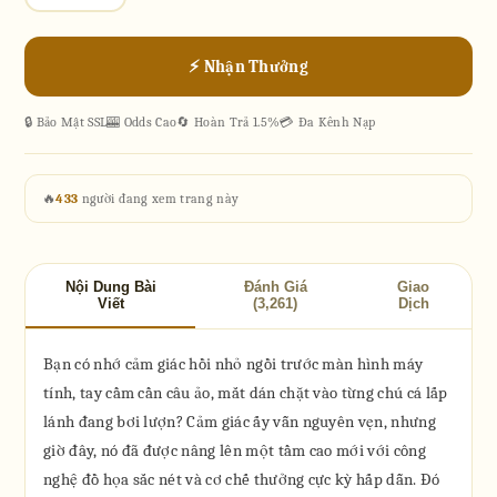
⚡ Nhận Thưởng
🔒 Bảo Mật SSL
🎰 Odds Cao
🔄 Hoàn Trả 1.5%
💳 Đa Kênh Nạp
🔥
433
người đang xem trang này
Nội Dung Bài
Đánh Giá
Giao
Viết
(3,261)
Dịch
Bạn có nhớ cảm giác hồi nhỏ ngồi trước màn hình máy
tính, tay cầm cần câu ảo, mắt dán chặt vào từng chú cá lấp
lánh đang bơi lượn? Cảm giác ấy vẫn nguyên vẹn, nhưng
giờ đây, nó đã được nâng lên một tầm cao mới với công
nghệ đồ họa sắc nét và cơ chế thưởng cực kỳ hấp dẫn. Đó