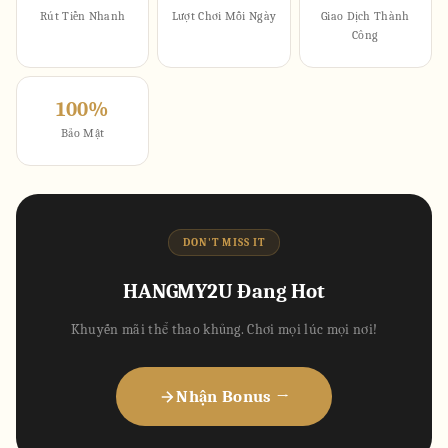
Rút Tiền Nhanh
Lượt Chơi Mỗi Ngày
Giao Dịch Thành
Công
100%
Bảo Mật
DON'T MISS IT
HANGMY2U Đang Hot
Khuyến mãi thể thao khủng. Chơi mọi lúc mọi nơi!
Nhận Bonus →