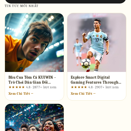
TIN TỨC MỚI NHẤT
Bầu Cua Tôm Cá KUIWIN –
Explore Smart Digital
Trò Chơi Dân Gian Đổi
Gaming Features Through
Thưởng Hiện Đại: Ai Nên
uu88pai.com: A Verification-
★★★★★
4.8 · 2877+ lượt xem
★★★★★
4.8 · 2907+ lượt xem
Chơi, Ai Nên Tránh?
First Review for Players
Xem Chi Tiết →
Xem Chi Tiết →