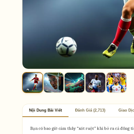
Nội Dung Bài Viết
Đánh Giá (2,713)
Giao Dị
Bạn có bao giờ cảm thấy “xót ruột” khi bỏ ra cả đống 