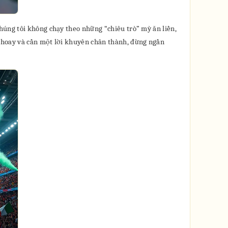
húng tôi không chạy theo những “chiêu trò” mỳ ăn liền,
 hoay và cần một lời khuyên chân thành, đừng ngần