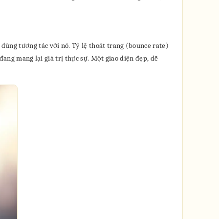
ùng tương tác với nó. Tỷ lệ thoát trang (bounce rate)
 đang mang lại giá trị thực sự. Một giao diện đẹp, dễ