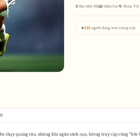
🔒 Bảo Mật SSL
🎰 Odds Cao
🔄 Hoàn Trả
🔥
115
người đang xem trang này
ch
tiền chạy quảng cáo, nhưng khi ngân sách cạn, lượng truy cập cũng “bố