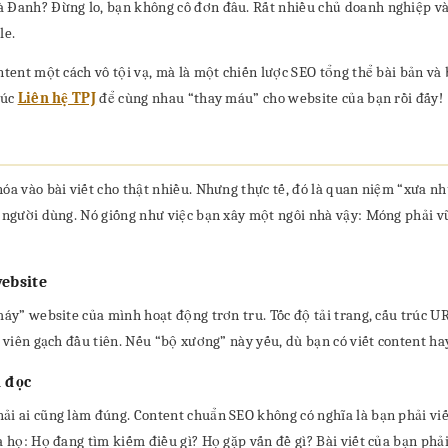
à Đanh? Đừng lo, bạn không cô đơn đâu. Rất nhiều chủ doanh nghiệp và 
le.
ontent một cách vô tội vạ, mà là một chiến lược SEO tổng thể bài bản 
lúc
Liên hệ TPJ
để cùng nhau “thay máu” cho website của bạn rồi đấy!
óa vào bài viết cho thật nhiều. Nhưng thực tế, đó là quan niệm “xưa như
m người dùng. Nó giống như việc bạn xây một ngôi nhà vậy: Móng phải v
website
áy” website của mình hoạt động trơn tru. Tốc độ tải trang, cấu trúc URL
g viên gạch đầu tiên. Nếu “bộ xương” này yếu, dù bạn có viết content ha
i đọc
ải ai cũng làm đúng. Content chuẩn SEO không có nghĩa là bạn phải viế
a họ: Họ đang tìm kiếm điều gì? Họ gặp vấn đề gì? Bài viết của bạn phả