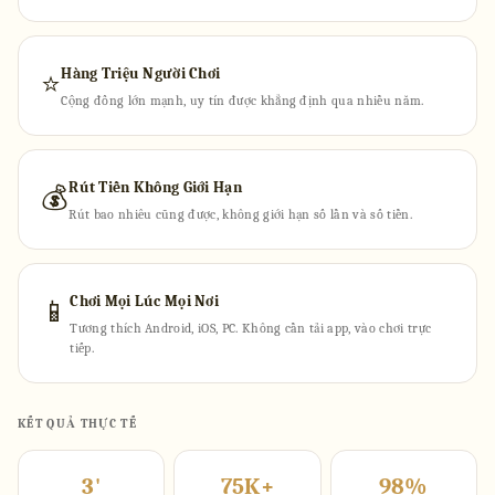
Hàng Triệu Người Chơi
⭐
Cộng đồng lớn mạnh, uy tín được khẳng định qua nhiều năm.
Rút Tiền Không Giới Hạn
💰
Rút bao nhiêu cũng được, không giới hạn số lần và số tiền.
Chơi Mọi Lúc Mọi Nơi
📱
Tương thích Android, iOS, PC. Không cần tải app, vào chơi trực
tiếp.
KẾT QUẢ THỰC TẾ
3'
75K+
98%