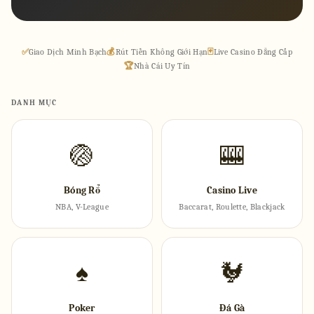
✅
Giao Dịch Minh Bạch
💰
Rút Tiền Không Giới Hạn
🃏
Live Casino Đẳng Cấp
🏆
Nhà Cái Uy Tín
DANH MỤC
🏐
🎰
Bóng Rổ
Casino Live
NBA, V-League
Baccarat, Roulette, Blackjack
♠
🐓
Poker
Đá Gà