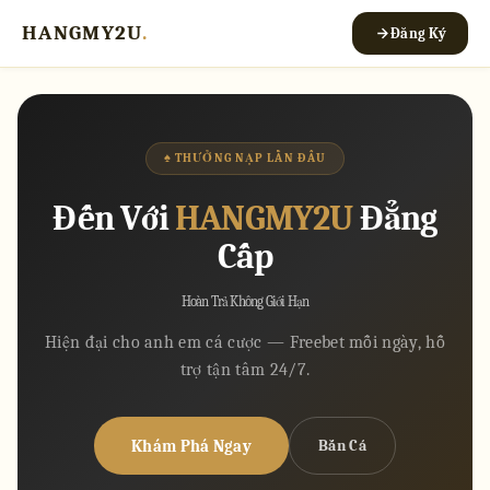
HANGMY2U
.
Đăng Ký
♠ THƯỞNG NẠP LẦN ĐẦU
Đến Với
HANGMY2U
Đẳng
Cấp
Hoàn Trả Không Giới Hạn
Hiện đại cho anh em cá cược — Freebet mỗi ngày, hỗ
trợ tận tâm 24/7.
Khám Phá Ngay
Bắn Cá