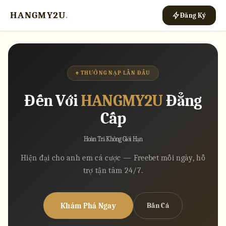
HANGMY2U
.
Đăng Ký
♠ THƯỞNG NẠP LẦN ĐẦU
Đến Với
HANGMY2U
Đẳng
Cấp
Hoàn Trả Không Giới Hạn
Hiện đại cho anh em cá cược — Freebet mỗi ngày, hỗ
trợ tận tâm 24/7.
Khám Phá Ngay
Bắn Cá