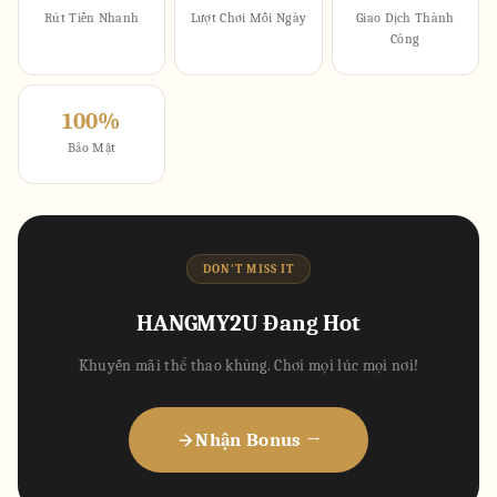
Rút Tiền Nhanh
Lượt Chơi Mỗi Ngày
Giao Dịch Thành
Công
100%
Bảo Mật
DON'T MISS IT
HANGMY2U Đang Hot
Khuyến mãi thể thao khủng. Chơi mọi lúc mọi nơi!
Nhận Bonus →