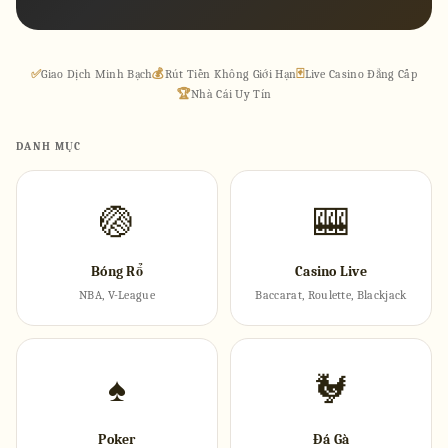
✅
Giao Dịch Minh Bạch
💰
Rút Tiền Không Giới Hạn
🃏
Live Casino Đẳng Cấp
🏆
Nhà Cái Uy Tín
DANH MỤC
🏐
🎰
Bóng Rổ
Casino Live
NBA, V-League
Baccarat, Roulette, Blackjack
♠
🐓
Poker
Đá Gà