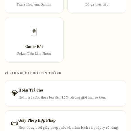
Texas Hold'em, Omaha
Đá gà trực tiếp
🃏
Game Bài
Poker, Tiến Lên, Phỏm
VÌ SAO NGƯỜI CHƠI TIN TƯỞNG
Hoàn Trả Cao
💎
Hoàn trả cược thua lên đến 1.5%, không giới hạn số tiền.
Giấy Phép Hợp Pháp
📜
Hoạt động dưới giấy phép quốc tế, minh bạch và pháp lý rõ ràng.