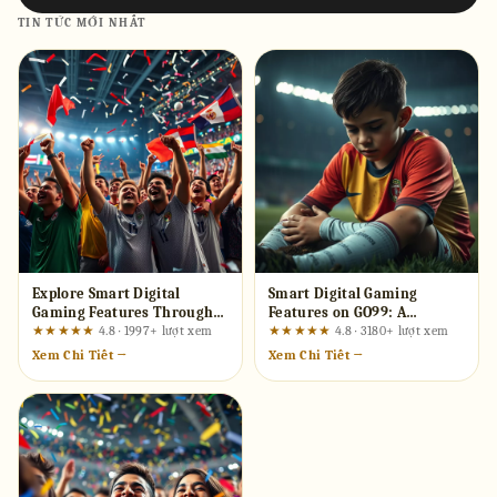
TIN TỨC MỚI NHẤT
Explore Smart Digital
Smart Digital Gaming
Gaming Features Through
Features on GO99: A
go99.com.bz: A Risk-First
Verification-First Review
★★★★★
4.8 · 1997+ lượt xem
★★★★★
4.8 · 3180+ lượt xem
Review of Who It Fits and
Xem Chi Tiết →
Xem Chi Tiết →
Who Should Walk Away