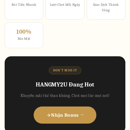
Rút Tiền Nhanh
Lượt Chơi Mỗi Ngày
Giao Dịch Thành
Công
100%
Bảo Mật
DON'T MISS IT
HANGMY2U Đang Hot
Khuyến mãi thể thao khủng. Chơi mọi lúc mọi nơi!
Nhận Bonus →