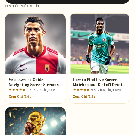
TIN TỨC MỚI NHẤT
Vebotv.work Guide:
How to Find Live Soccer
Navigating Soccer Streams,
Matches and Kickoff Details
Fixtures, and Live Match
on Cakhiatv.work – A
★★★★★
4.8 · 3129+ lượt xem
★★★★★
4.8 · 2168+ lượt xem
Coverage
Beginner's Field Guide
Xem Chi Tiết →
Xem Chi Tiết →