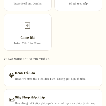
Texas Hold'em, Omaha
Đá gà trực tiếp
🃏
Game Bài
Poker, Tiến Lên, Phỏm
VÌ SAO NGƯỜI CHƠI TIN TƯỞNG
Hoàn Trả Cao
💎
Hoàn trả cược thua lên đến 1.5%, không giới hạn số tiền.
Giấy Phép Hợp Pháp
📜
Hoạt động dưới giấy phép quốc tế, minh bạch và pháp lý rõ ràng.