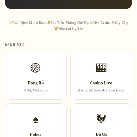
✅
Giao Dịch Minh Bạch
💰
Rút Tiền Không Giới Hạn
🃏
Live Casino Đẳng Cấp
🏆
Nhà Cái Uy Tín
DANH MỤC
🏐
🎰
Bóng Rổ
Casino Live
NBA, V-League
Baccarat, Roulette, Blackjack
♠
🐓
Poker
Đá Gà