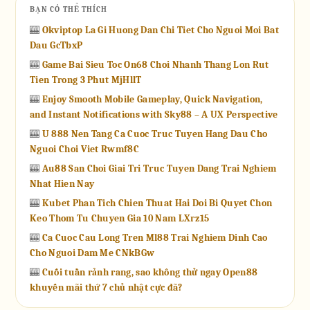
BẠN CÓ THỂ THÍCH
🎰
Okviptop La Gi Huong Dan Chi Tiet Cho Nguoi Moi Bat
Dau GcTbxP
🎰
Game Bai Sieu Toc On68 Choi Nhanh Thang Lon Rut
Tien Trong 3 Phut MjHllT
🎰
Enjoy Smooth Mobile Gameplay, Quick Navigation,
and Instant Notifications with Sky88 – A UX Perspective
🎰
U 888 Nen Tang Ca Cuoc Truc Tuyen Hang Dau Cho
Nguoi Choi Viet Rwmf8C
🎰
Au88 San Choi Giai Tri Truc Tuyen Dang Trai Nghiem
Nhat Hien Nay
🎰
Kubet Phan Tich Chien Thuat Hai Doi Bi Quyet Chon
Keo Thom Tu Chuyen Gia 10 Nam LXrz15
🎰
Ca Cuoc Cau Long Tren Ml88 Trai Nghiem Dinh Cao
Cho Nguoi Dam Me CNkBGw
🎰
Cuối tuần rảnh rang, sao không thử ngay Open88
khuyến mãi thứ 7 chủ nhật cực đã?