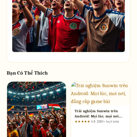
Bạn Có Thể Thích
Trải nghiệm Sunwin trên
Android: Mọi lúc, mọi nơi,
đẳng cấp game bài
★★★★★
4.8 · 2180+ lượt xem