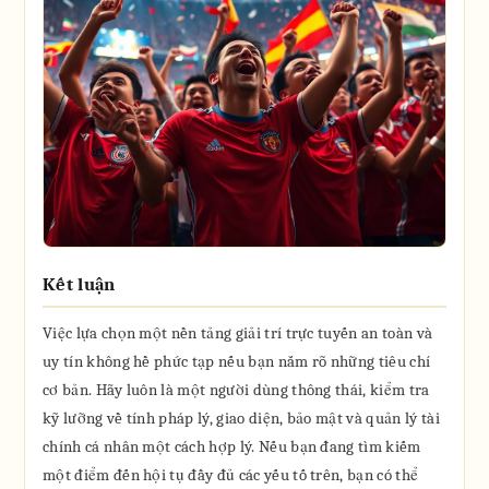
Kết luận
Việc lựa chọn một nền tảng giải trí trực tuyến an toàn và
uy tín không hề phức tạp nếu bạn nắm rõ những tiêu chí
cơ bản. Hãy luôn là một người dùng thông thái, kiểm tra
kỹ lưỡng về tính pháp lý, giao diện, bảo mật và quản lý tài
chính cá nhân một cách hợp lý. Nếu bạn đang tìm kiếm
một điểm đến hội tụ đầy đủ các yếu tố trên, bạn có thể