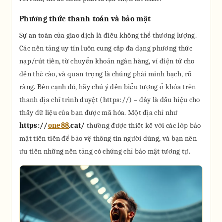
Phương thức thanh toán và bảo mật
Sự an toàn của giao dịch là điều không thể thương lượng.
Các nền tảng uy tín luôn cung cấp đa dạng phương thức
nạp/rút tiền, từ chuyển khoản ngân hàng, ví điện tử cho
đến thẻ cào, và quan trọng là chúng phải minh bạch, rõ
ràng. Bên cạnh đó, hãy chú ý đến biểu tượng ổ khóa trên
thanh địa chỉ trình duyệt (https://) – đây là dấu hiệu cho
thấy dữ liệu của bạn được mã hóa. Một địa chỉ như
https://
one88
.cat/
thường được thiết kế với các lớp bảo
mật tiên tiến để bảo vệ thông tin người dùng, và bạn nên
ưu tiên những nền tảng có chứng chỉ bảo mật tương tự.