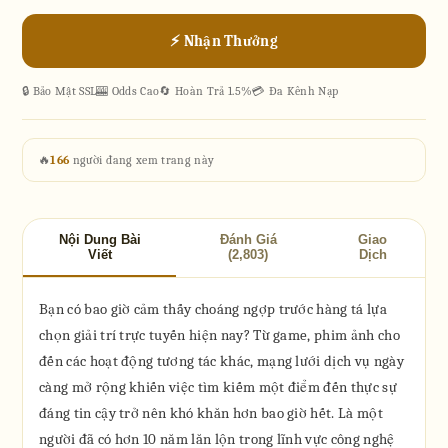
⚡ Nhận Thưởng
🔒 Bảo Mật SSL
🎰 Odds Cao
🔄 Hoàn Trả 1.5%
💳 Đa Kênh Nạp
🔥
166
người đang xem trang này
Nội Dung Bài
Đánh Giá
Giao
Viết
(2,803)
Dịch
Bạn có bao giờ cảm thấy choáng ngợp trước hàng tá lựa
chọn giải trí trực tuyến hiện nay? Từ game, phim ảnh cho
đến các hoạt động tương tác khác, mạng lưới dịch vụ ngày
càng mở rộng khiến việc tìm kiếm một điểm đến thực sự
đáng tin cậy trở nên khó khăn hơn bao giờ hết. Là một
người đã có hơn 10 năm lăn lộn trong lĩnh vực công nghệ