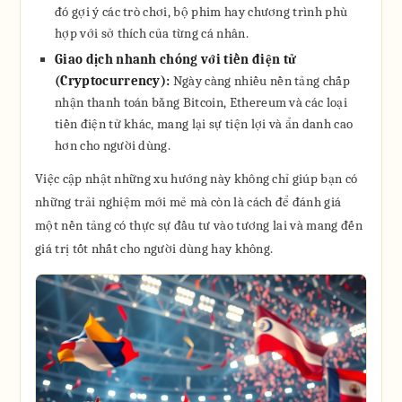
đó gợi ý các trò chơi, bộ phim hay chương trình phù
hợp với sở thích của từng cá nhân.
Giao dịch nhanh chóng với tiền điện tử
(Cryptocurrency):
Ngày càng nhiều nền tảng chấp
nhận thanh toán bằng Bitcoin, Ethereum và các loại
tiền điện tử khác, mang lại sự tiện lợi và ẩn danh cao
hơn cho người dùng.
Việc cập nhật những xu hướng này không chỉ giúp bạn có
những trải nghiệm mới mẻ mà còn là cách để đánh giá
một nền tảng có thực sự đầu tư vào tương lai và mang đến
giá trị tốt nhất cho người dùng hay không.