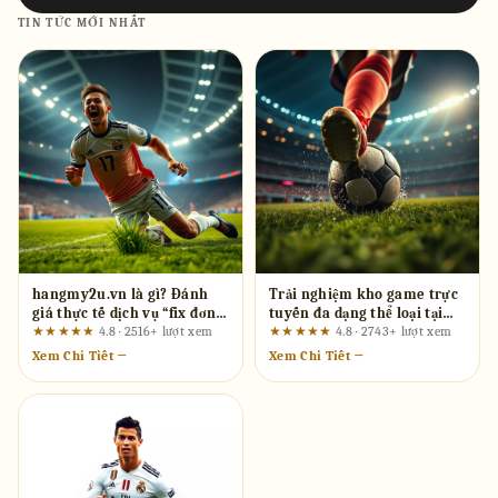
TIN TỨC MỚI NHẤT
hangmy2u.vn là gì? Đánh
Trải nghiệm kho game trực
giá thực tế dịch vụ “fix đơn”
tuyến đa dạng thể loại tại
– ai nên dùng, ai nên tránh
goal123vip.io: Hành trình
★★★★★
4.8 · 2516+ lượt xem
★★★★★
4.8 · 2743+ lượt xem
thực tế từ điểm chạm đến
Xem Chi Tiết →
Xem Chi Tiết →
ma sát