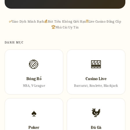
✅
Giao Dịch Minh Bạch
💰
Rút Tiền Không Giới Hạn
🃏
Live Casino Đẳng Cấp
🏆
Nhà Cái Uy Tín
DANH MỤC
🏐
🎰
Bóng Rổ
Casino Live
NBA, V-League
Baccarat, Roulette, Blackjack
♠
🐓
Poker
Đá Gà