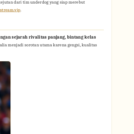
 kejutan dari tim underdog yang siap merebut
stream.vip
.
gan sejarah rivalitas panjang, bintang kelas
Italia menjadi sorotan utama karena gengsi, kualitas