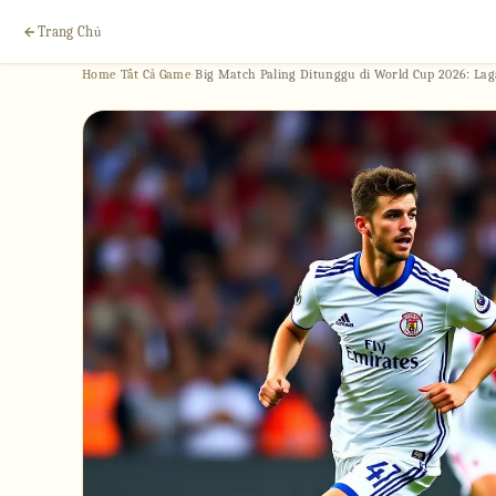
Trang Chủ
Home
›
Tất Cả Game
›
Big Match Paling Ditunggu di World Cup 2026: Lag