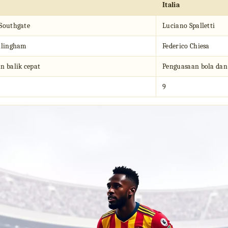
Italia
Southgate
Luciano Spalletti
llingham
Federico Chiesa
n balik cepat
Penguasaan bola dan 
9