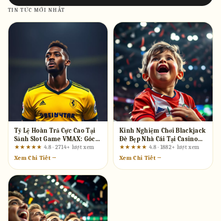
TIN TỨC MỚI NHẤT
Tỷ Lệ Hoàn Trả Cực Cao Tại
Kinh Nghiệm Chơi Blackjack
Sảnh Slot Game VMAX: Góc
Đè Bẹp Nhà Cái Tại Casino
Nhìn UX Và Những Điều
LV88
★★★★★
4.8 · 2714+ lượt xem
★★★★★
4.8 · 1882+ lượt xem
Quảng Cáo Không Nói
Xem Chi Tiết →
Xem Chi Tiết →