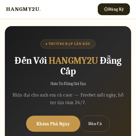
HANGMY2U
.
Đăng Ký
♠ THƯỞNG NẠP LẦN ĐẦU
Đến Với
HANGMY2U
Đẳng
Cấp
Hoàn Trả Không Giới Hạn
Hiện đại cho anh em cá cược — Freebet mỗi ngày, hỗ
trợ tận tâm 24/7.
Khám Phá Ngay
Bắn Cá