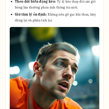
Theo dõi biến động kèo:
Tỷ lệ kèo thay đổi sát giờ
bóng lăn thường phản ánh thông tin mới.
Giữ tâm lý ổn định:
Không nên gỡ gạc khi thua, hãy
dừng lại và phân tích lại.