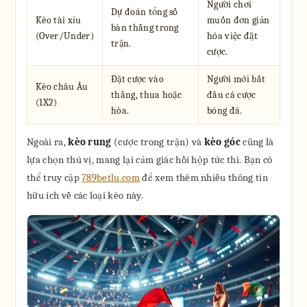
Người chơi
Dự đoán tổng số
Kèo tài xỉu
muốn đơn giản
bàn thắng trong
(Over/Under)
hóa việc đặt
trận.
cược.
Đặt cược vào
Người mới bắt
Kèo châu Âu
thắng, thua hoặc
đầu cá cược
(1X2)
hòa.
bóng đá.
Ngoài ra,
kèo rung
(cược trong trận) và
kèo góc
cũng là
lựa chọn thú vị, mang lại cảm giác hồi hộp tức thì. Bạn có
thể truy cập
789betlu.com
để xem thêm nhiều thông tin
hữu ích về các loại kèo này.