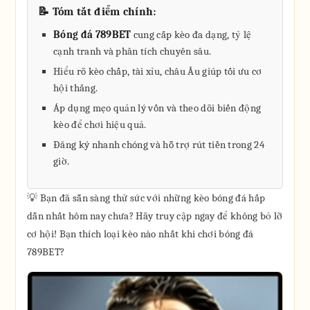
📝 Tóm tắt điểm chính:
Bóng đá 789BET
cung cấp kèo đa dạng, tỷ lệ
cạnh tranh và phân tích chuyên sâu.
Hiểu rõ kèo chấp, tài xỉu, châu Âu giúp tối ưu cơ
hội thắng.
Áp dụng mẹo quản lý vốn và theo dõi biến động
kèo để chơi hiệu quả.
Đăng ký nhanh chóng và hỗ trợ rút tiền trong 24
giờ.
💡 Bạn đã sẵn sàng thử sức với những kèo bóng đá hấp
dẫn nhất hôm nay chưa? Hãy truy cập ngay để không bỏ lỡ
cơ hội! Bạn thích loại kèo nào nhất khi chơi bóng đá
789BET?