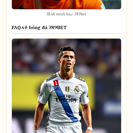
Hình minh hoạ: 789bet
FAQ về bóng đá 789BET