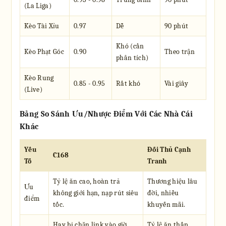
(La Liga)
Kèo Tài Xỉu
0.97
Dễ
90 phút
Khó (cần
Kèo Phạt Góc
0.90
Theo trận
phân tích)
Kèo Rung
0.85 - 0.95
Rất khó
Vài giây
(Live)
Bảng So Sánh Ưu/Nhược Điểm Với Các Nhà Cái
Khác
Yếu
Đối Thủ Cạnh
C168
Tố
Tranh
Tỷ lệ ăn cao, hoàn trả
Thương hiệu lâu
Ưu
không giới hạn, nạp rút siêu
đời, nhiều
điểm
tốc.
khuyến mãi.
Hay bị chặn link vào giờ
Tỷ lệ ăn thấp,