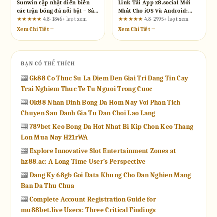
Sunwin cập nhật diễn biến
Link Tải App x8.social Mới
các trận bóng đá nổi bật – Sân
Nhất Cho iOS Và Android:
chơi đáng trải nghiệm cho
Đánh Giá Tổng Quan
★★★★★
4.8 · 1846+ lượt xem
★★★★★
4.8 · 2995+ lượt xem
dân cá cược
Xem Chi Tiết →
Xem Chi Tiết →
BẠN CÓ THỂ THÍCH
🎰
Gk88 Co Thuc Su La Diem Den Giai Tri Dang Tin Cay
Trai Nghiem Thuc Te Tu Nguoi Trong Cuoc
🎰
Ok88 Nhan Dinh Bong Da Hom Nay Voi Phan Tich
Chuyen Sau Danh Gia Tu Dan Choi Lao Lang
🎰
789bet Keo Bong Da Hot Nhat Bi Kip Chon Keo Thang
Lon Mua Nay H21rWA
🎰
Explore Innovative Slot Entertainment Zones at
hz88.ac: A Long-Time User’s Perspective
🎰
Dang Ky 68gb Goi Data Khung Cho Dan Nghien Mang
Ban Da Thu Chua
🎰
Complete Account Registration Guide for
mu88bet.live Users: Three Critical Findings