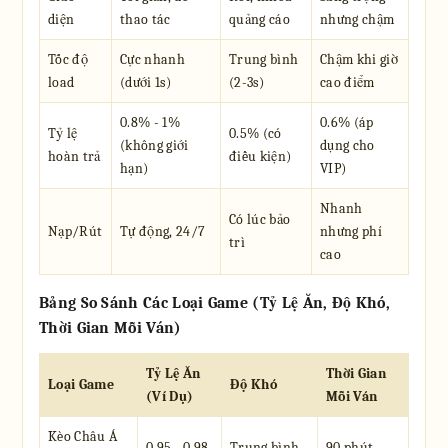
diện
thao tác
quảng cáo
nhưng chậm
Tốc độ
Cực nhanh
Trung bình
Chậm khi giờ
load
(dưới 1s)
(2-3s)
cao điểm
0.8% - 1%
0.6% (áp
Tỷ lệ
0.5% (có
(không giới
dụng cho
hoàn trả
điều kiện)
hạn)
VIP)
Nhanh
Có lúc bảo
Nạp/Rút
Tự động, 24/7
nhưng phí
trì
cao
Bảng So Sánh Các Loại Game (Tỷ Lệ Ăn, Độ Khó,
Thời Gian Mỗi Ván)
Tỷ Lệ Ăn
Thời Gian
Loại Game
Độ Khó
(Ví Dụ)
Mỗi Ván
Kèo Châu Á
0.95 - 0.98
Trung bình
90 phút