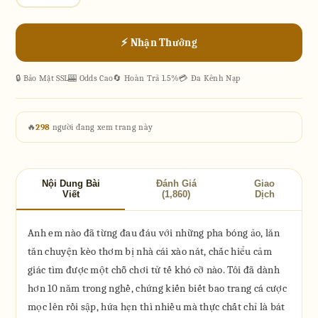
⚡ Nhận Thưởng
🔒 Bảo Mật SSL
🎰 Odds Cao
🔄 Hoàn Trả 1.5%
💳 Đa Kênh Nạp
🔥
298
người đang xem trang này
Nội Dung Bài
Đánh Giá
Giao
Viết
(1,860)
Dịch
Anh em nào đã từng đau đáu với những pha bóng ảo, lăn
tăn chuyện kèo thơm bị nhà cái xào nát, chắc hiểu cảm
giác tìm được một chỗ chơi tử tế khó cỡ nào. Tôi đã dành
hơn 10 năm trong nghề, chứng kiến biết bao trang cá cược
mọc lên rồi sập, hứa hẹn thì nhiều mà thực chất chỉ là bát