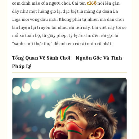
cơm dính máu của người chơi. Cái tên
c168
nổi lên gần
đây như một luồng gió lạ, đặc biệt là mảng dự đoán La
Liga mỗi vòng đấu mới. Không phải tự nhiên mà dân chơi
lão luyện lại truyền tai nhau cái tên này. Bài viết này tôi sẽ
mổ xẻ toàn bộ, từ giấy phép, tỷ lệ ăn cho đến cái gọi là
"sảnh chơi thực thụ" để anh em có cái nhìn rõ nhất.
Tổng Quan Về Sảnh Chơi – Nguồn Gốc Và Tính
Pháp Lý