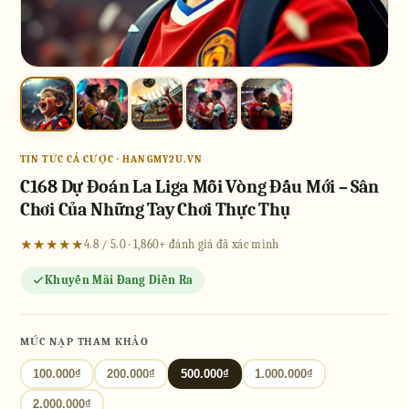
TIN TỨC CÁ CƯỢC · HANGMY2U.VN
C168 Dự Đoán La Liga Mỗi Vòng Đấu Mới – Sân
Chơi Của Những Tay Chơi Thực Thụ
★★★★★
4.8 / 5.0 · 1,860+ đánh giá đã xác minh
Khuyến Mãi Đang Diễn Ra
MỨC NẠP THAM KHẢO
100.000₫
200.000₫
500.000₫
1.000.000₫
2.000.000₫