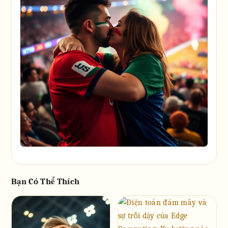
Bạn Có Thể Thích