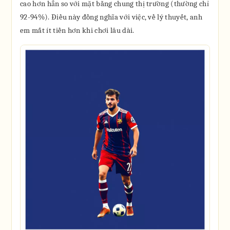
cao hơn hẳn so với mặt bằng chung thị trường (thường chỉ
92-94%). Điều này đồng nghĩa với việc, về lý thuyết, anh
em mất ít tiền hơn khi chơi lâu dài.