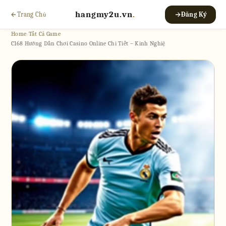
hangmy2u.vn
.
Trang Chủ
Đăng Ký
Home
›
Tất Cả Game
›
C168 Hướng Dẫn Chơi Casino Online Chi Tiết – Kinh Nghiệ