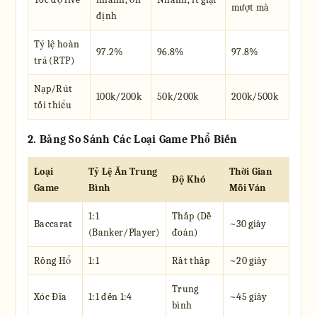
mượt mà
định
Tỷ lệ hoàn
97.2%
96.8%
97.8%
trả (RTP)
Nạp/Rút
100k/200k
50k/200k
200k/500k
tối thiểu
2. Bảng So Sánh Các Loại Game Phổ Biến
Loại
Tỷ Lệ Ăn Trung
Thời Gian
Độ Khó
Game
Bình
Mỗi Ván
1:1
Thấp (Dễ
Baccarat
~30 giây
(Banker/Player)
đoán)
Rồng Hổ
1:1
Rất thấp
~20 giây
Trung
Xóc Đĩa
1:1 đến 1:4
~45 giây
bình