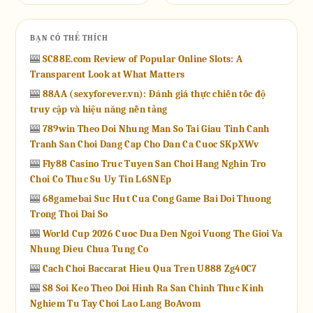
BẠN CÓ THỂ THÍCH
🎰
SC88E.com Review of Popular Online Slots: A
Transparent Look at What Matters
🎰
88AA (sexyforever.vn): Đánh giá thực chiến tốc độ
truy cập và hiệu năng nền tảng
🎰
789win Theo Doi Nhung Man So Tai Giau Tinh Canh
Tranh San Choi Dang Cap Cho Dan Ca Cuoc SKpXWv
🎰
Fly88 Casino Truc Tuyen San Choi Hang Nghin Tro
Choi Co Thuc Su Uy Tin L6SNEp
🎰
68gamebai Suc Hut Cua Cong Game Bai Doi Thuong
Trong Thoi Dai So
🎰
World Cup 2026 Cuoc Dua Den Ngoi Vuong The Gioi Va
Nhung Dieu Chua Tung Co
🎰
Cach Choi Baccarat Hieu Qua Tren U888 Zg40C7
🎰
S8 Soi Keo Theo Doi Hinh Ra San Chinh Thuc Kinh
Nghiem Tu Tay Choi Lao Lang BoAvom