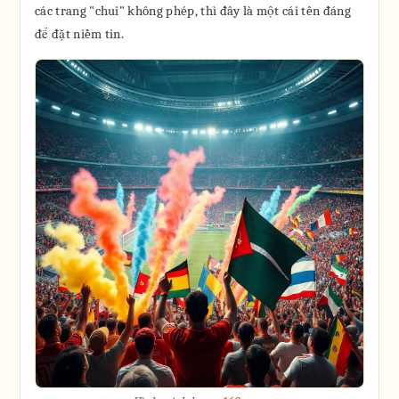
các trang "chui" không phép, thì đây là một cái tên đáng
để đặt niềm tin.