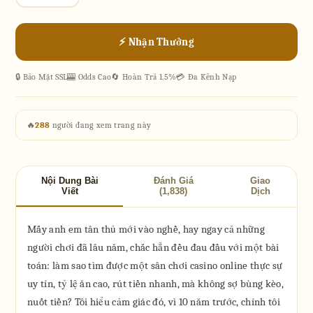
⚡ Nhận Thưởng
🔒 Bảo Mật SSL
🎰 Odds Cao
🔄 Hoàn Trả 1.5%
💳 Đa Kênh Nạp
🔥
288
người đang xem trang này
Nội Dung Bài
Đánh Giá
Giao
Viết
(1,838)
Dịch
Mấy anh em tân thủ mới vào nghề, hay ngay cả những
người chơi đã lâu năm, chắc hẳn đều đau đầu với một bài
toán: làm sao tìm được một sân chơi casino online thực sự
uy tín, tỷ lệ ăn cao, rút tiền nhanh, mà không sợ bùng kèo,
nuốt tiền? Tôi hiểu cảm giác đó, vì 10 năm trước, chính tôi