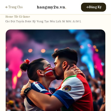
hangmy2u.vn
.
Trang Chủ
Đăng Ký
Home
›
Tất Cả Game
›
Các Đội Tuyển Được Kỳ Vọng Tạo Nên Lịch Sử Mới: Ai Sẽ L