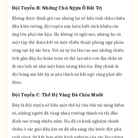
Đội Tuyển B: Những Chú Ngựa Ô Bất Trị
Không được đánh giá cao nhưng lại sở hữu tinh thần chiến
đấu kiên cường, đội tuyển này luôn biết cách khiến các
ông lớn phải ôm hận. Họ không có ngôi sao, nhưng họ có
một tập thể đoàn kết và một chiến thuật phòng ngự phản
công cực kỳ sắc bén. Với sự tự tin lên cao sau những chiến
tích gần đây, họ hoàn toàn có thể tạo nên cơn địa chấn và
đi vào lịch sử như một hiện tượng khó tin. Đây chính là
đội bóng mà bất kỳ ai yêu thích sự bất ngờ cũng phải dõi
theo.
Đội Tuyển C: Thế Hệ Vàng Đã Chín Muồi
Đây là đội tuyển sở hữu một thế hệ cầu thủ tài năng hiếm
có, những người đã cùng nhau trưởng thành và thi đấu
đỉnh cao trong nhiều năm. Họ đã có kinh nghiệm chinh
chiến ở các giải đấu lớn và đã sẵn sàng cho bước đột phá
cuối cùng. Sự kết hợp giữa kinh nghiệm của các lão tướng