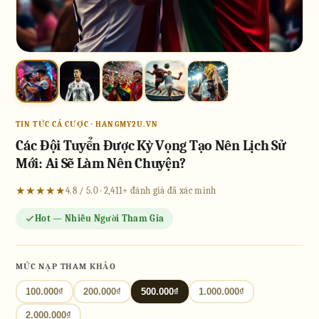
TIN TỨC CÁ CƯỢC · HANGMY2U.VN
Các Đội Tuyển Được Kỳ Vọng Tạo Nên Lịch Sử
Mới: Ai Sẽ Làm Nên Chuyện?
★★★★★
4.8 / 5.0 · 2,411+ đánh giá đã xác minh
Hot — Nhiều Người Tham Gia
MỨC NẠP THAM KHẢO
100.000₫
200.000₫
500.000₫
1.000.000₫
2.000.000₫