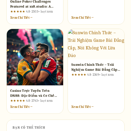
Online Poker Challenges
Featured at xx8.studio: A
Criteria-Based Verification of
★★★★★
4.8 · 2503+ lượt xem
Promotional Claims
Xem Chi Tiết →
Xem Chi Tiết →
Sunwin Chính Thức – Trải
Nghiệm Game Bài Đẳng Cấp,
Nói Không Với Lừa Đảo
★★★★★
4.8 · 2369+ lượt xem
Casino Trực Tuyến Trên
DN88: Đặc Điểm và Cơ Chế
Hoạt Động
★★★★★
4.8 · 2743+ lượt xem
Xem Chi Tiết →
Xem Chi Tiết →
BẠN CÓ THỂ THÍCH