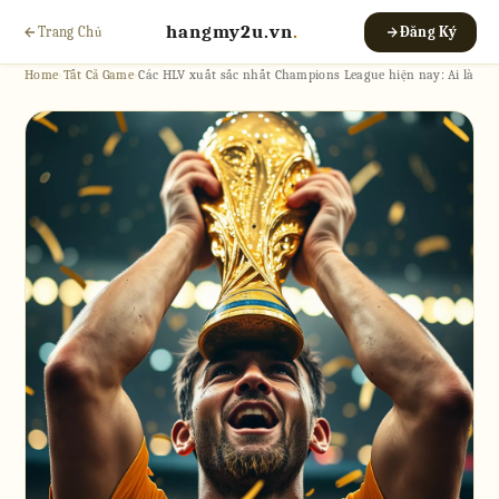
hangmy2u.vn
.
Trang Chủ
Đăng Ký
Home
›
Tất Cả Game
›
Các HLV xuất sắc nhất Champions League hiện nay: Ai là