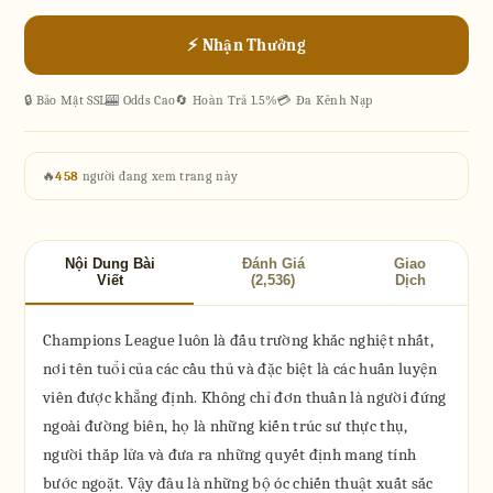
⚡ Nhận Thưởng
🔒 Bảo Mật SSL
🎰 Odds Cao
🔄 Hoàn Trả 1.5%
💳 Đa Kênh Nạp
🔥
458
người đang xem trang này
Nội Dung Bài
Đánh Giá
Giao
Viết
(2,536)
Dịch
Champions League luôn là đấu trường khắc nghiệt nhất,
nơi tên tuổi của các cầu thủ và đặc biệt là các huấn luyện
viên được khẳng định. Không chỉ đơn thuần là người đứng
ngoài đường biên, họ là những kiến trúc sư thực thụ,
người thắp lửa và đưa ra những quyết định mang tính
bước ngoặt. Vậy đâu là những bộ óc chiến thuật xuất sắc