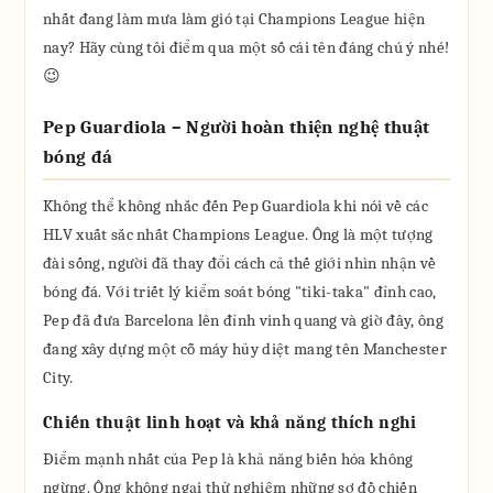
nhất đang làm mưa làm gió tại Champions League hiện
nay? Hãy cùng tôi điểm qua một số cái tên đáng chú ý nhé!
😉
Pep Guardiola – Người hoàn thiện nghệ thuật
bóng đá
Không thể không nhắc đến Pep Guardiola khi nói về các
HLV xuất sắc nhất Champions League. Ông là một tượng
đài sống, người đã thay đổi cách cả thế giới nhìn nhận về
bóng đá. Với triết lý kiểm soát bóng "tiki-taka" đỉnh cao,
Pep đã đưa Barcelona lên đỉnh vinh quang và giờ đây, ông
đang xây dựng một cỗ máy hủy diệt mang tên Manchester
City.
Chiến thuật linh hoạt và khả năng thích nghi
Điểm mạnh nhất của Pep là khả năng biến hóa không
ngừng. Ông không ngại thử nghiệm những sơ đồ chiến