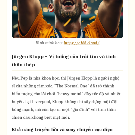
Hình minh hoạ:
https://c168.cloud/
Jürgen Klopp – Vị tướng của trái tim và tinh
thần thép
Nếu Pep là nhà khoa học, thì Jürgen Klopp là người nghệ
sĩ của những cảm xúc. "The Normal One" đã trở thành
biểu tượng cho lối chơi "heavy metal" đầy tốc độ và nhiệt
huyết. Tại Liverpool, Klopp không chỉ xây dựng một đội
bóng mạnh, mà còn tạo ra một "gia đình" với tinh thần
chiến đấu không biết mệt mỏi.
Khả năng truyền lửa và xoay chuyển cục diện