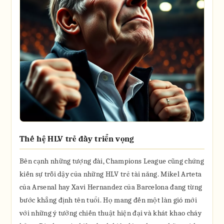
Thế hệ HLV trẻ đầy triển vọng
Bên cạnh những tượng đài, Champions League cũng chứng
kiến sự trỗi dậy của những HLV trẻ tài năng. Mikel Arteta
của Arsenal hay Xavi Hernandez của Barcelona đang từng
bước khẳng định tên tuổi. Họ mang đến một làn gió mới
với những ý tưởng chiến thuật hiện đại và khát khao cháy