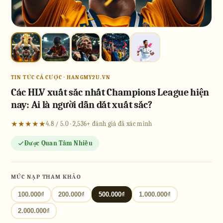
TIN TỨC CÁ CƯỢC · HANGMY2U.VN
Các HLV xuất sắc nhất Champions League hiện
nay: Ai là người dẫn dắt xuất sắc?
★★★★★
4.8 / 5.0 · 2,536+ đánh giá đã xác minh
Được Quan Tâm Nhiều
MỨC NẠP THAM KHẢO
100.000₫
200.000₫
500.000₫
1.000.000₫
2.000.000₫