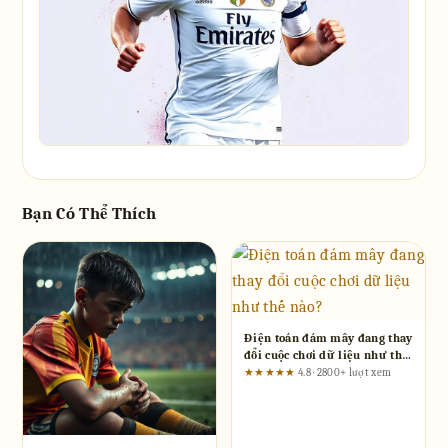
Bạn Có Thể Thích
Điện toán đám mây đang thay
đổi cuộc chơi dữ liệu như thế
nào?
★★★★★
4.8 · 2800+ lượt xem