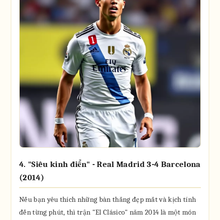
4. "Siêu kinh điển" - Real Madrid 3-4 Barcelona
(2014)
Nếu bạn yêu thích những bàn thắng đẹp mắt và kịch tính
đến từng phút, thì trận "El Clásico" năm 2014 là một món