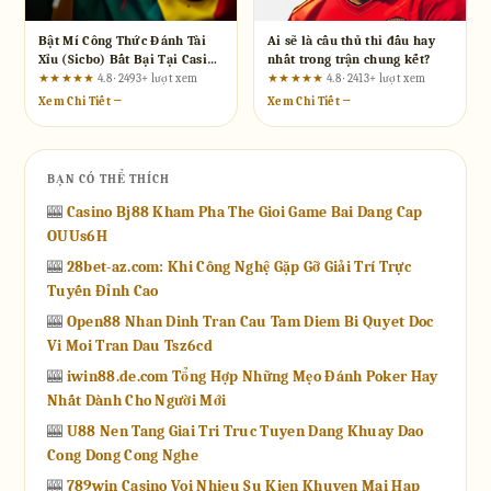
Bật Mí Công Thức Đánh Tài
Ai sẽ là cầu thủ thi đấu hay
Xỉu (Sicbo) Bất Bại Tại Casino
nhất trong trận chung kết?
ML88
★★★★★
4.8 · 2493+ lượt xem
★★★★★
4.8 · 2413+ lượt xem
Xem Chi Tiết →
Xem Chi Tiết →
BẠN CÓ THỂ THÍCH
🎰
Casino Bj88 Kham Pha The Gioi Game Bai Dang Cap
OUUs6H
🎰
28bet-az.com: Khi Công Nghệ Gặp Gỡ Giải Trí Trực
Tuyến Đỉnh Cao
🎰
Open88 Nhan Dinh Tran Cau Tam Diem Bi Quyet Doc
Vi Moi Tran Dau Tsz6cd
🎰
iwin88.de.com Tổng Hợp Những Mẹo Đánh Poker Hay
Nhất Dành Cho Người Mới
🎰
U88 Nen Tang Giai Tri Truc Tuyen Dang Khuay Dao
Cong Dong Cong Nghe
🎰
789win Casino Voi Nhieu Su Kien Khuyen Mai Hap