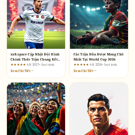
xx8.space Cập Nhật Đội Hình
Các Trận Đấu Được Mong Chờ
Chính Thức Trận Chung Kết
Nhất Tại World Cup 2026
World Cup 2026 – Phân Tích
★★★★★
4.8 · 2017+ lượt xem
★★★★★
4.8 · 2218+ lượt xem
Chiến Thuật Và Cơ Hội Cá
Xem Chi Tiết →
Xem Chi Tiết →
Cược