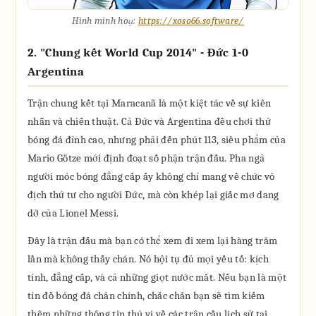
Hình minh hoạ:
https://xoso66.software/
2. "Chung kết World Cup 2014" - Đức 1-0
Argentina
Trận chung kết tại Maracanã là một kiệt tác về sự kiên
nhẫn và chiến thuật. Cả Đức và Argentina đều chơi thứ
bóng đá đỉnh cao, nhưng phải đến phút 113, siêu phẩm của
Mario Götze mới định đoạt số phận trận đấu. Pha ngả
người móc bóng đẳng cấp ấy không chỉ mang về chức vô
địch thứ tư cho người Đức, mà còn khép lại giấc mơ dang
dở của Lionel Messi.
Đây là trận đấu mà bạn có thể xem đi xem lại hàng trăm
lần mà không thấy chán. Nó hội tụ đủ mọi yếu tố: kịch
tính, đẳng cấp, và cả những giọt nước mắt. Nếu bạn là một
tín đồ bóng đá chân chính, chắc chắn bạn sẽ tìm kiếm
thêm những thông tin thú vị về các trận cầu lịch sử tại