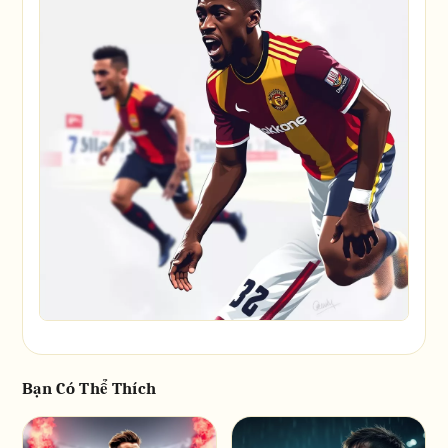
Bạn Có Thể Thích