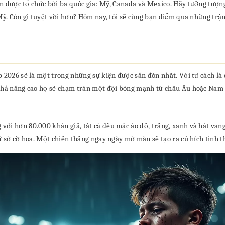
iên được tổ chức bởi ba quốc gia: Mỹ, Canada và Mexico. Hãy tưởng tượ
 Mỹ. Còn gì tuyệt vời hơn? Hôm nay, tôi sẽ cùng bạn điểm qua những trậ
 2026 sẽ là một trong những sự kiện được săn đón nhất. Với tư cách là 
 khả năng cao họ sẽ chạm trán một đội bóng mạnh từ châu Âu hoặc Nam
ới hơn 80.000 khán giả, tất cả đều mặc áo đỏ, trắng, xanh và hát vang
ứ sở cờ hoa. Một chiến thắng ngay ngày mở màn sẽ tạo ra cú hích tinh th