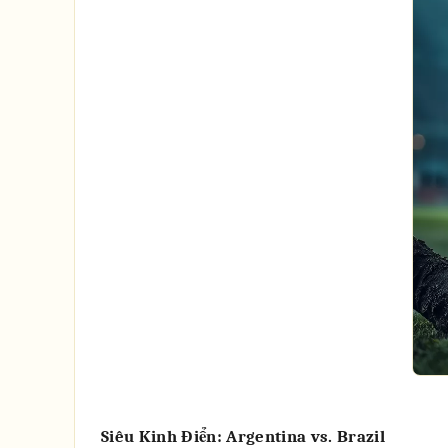
Siêu Kinh Điển: Argentina vs. Brazil