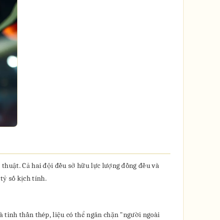
 thuật. Cả hai đội đều sở hữu lực lượng đồng đều và
ỷ số kịch tính.
à tinh thần thép, liệu có thể ngăn chặn "người ngoài