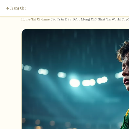
Trang Chủ
Home
›
Tất Cả Game
›
Các Trận Đấu Được Mong Chờ Nhất Tại World Cup 