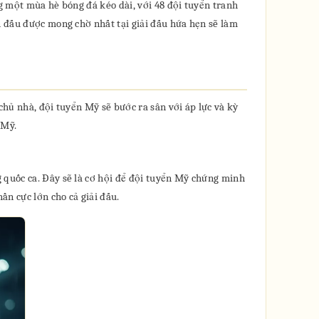
ng một mùa hè bóng đá kéo dài, với 48 đội tuyển tranh
n đấu được mong chờ nhất tại giải đấu hứa hẹn sẽ làm
chủ nhà, đội tuyển Mỹ sẽ bước ra sân với áp lực và kỳ
 Mỹ.
 quốc ca. Đây sẽ là cơ hội để đội tuyển Mỹ chứng minh
ần cực lớn cho cả giải đấu.