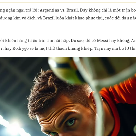
ng ngần ngại trả lời: Argentina vs. Brazil. Đây không chỉ là một trận b
à đương kim vô địch, và Brazil luôn khát khao phục thù, cuộc đối đầu 
 hỏi khiến hàng triệu trái tim hồi hộp. Dù sao, dù có Messi hay không, 
 Jr. hay Rodrygo sẽ là một thử thách khủng khiếp. Trận này mà bỏ lỡ thì 