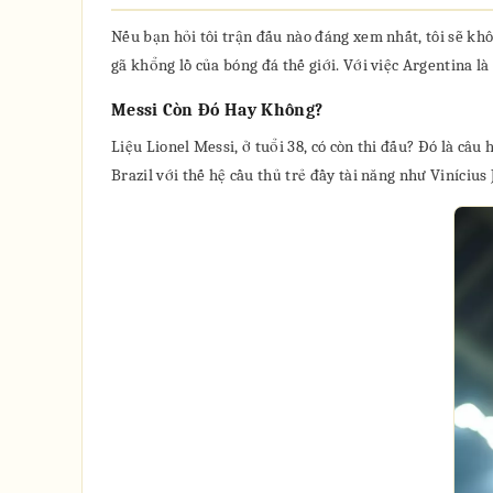
Nếu bạn hỏi tôi trận đấu nào đáng xem nhất, tôi sẽ khô
gã khổng lồ của bóng đá thế giới. Với việc Argentina l
Messi Còn Đó Hay Không?
Liệu Lionel Messi, ở tuổi 38, có còn thi đấu? Đó là câu
Brazil với thế hệ cầu thủ trẻ đầy tài năng như Vinícius