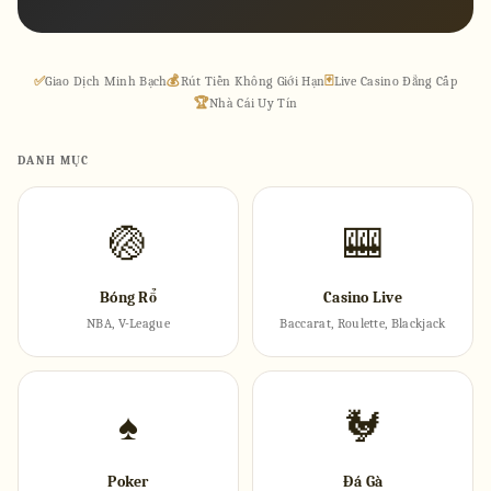
✅
Giao Dịch Minh Bạch
💰
Rút Tiền Không Giới Hạn
🃏
Live Casino Đẳng Cấp
🏆
Nhà Cái Uy Tín
DANH MỤC
🏐
🎰
Bóng Rổ
Casino Live
NBA, V-League
Baccarat, Roulette, Blackjack
♠
🐓
Poker
Đá Gà