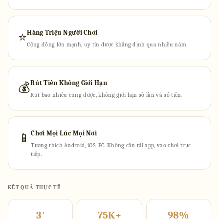
Hàng Triệu Người Chơi
⭐
Cộng đồng lớn mạnh, uy tín được khẳng định qua nhiều năm.
Rút Tiền Không Giới Hạn
💰
Rút bao nhiêu cũng được, không giới hạn số lần và số tiền.
Chơi Mọi Lúc Mọi Nơi
📱
Tương thích Android, iOS, PC. Không cần tải app, vào chơi trực
tiếp.
KẾT QUẢ THỰC TẾ
3'
75K+
98%