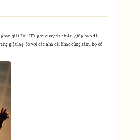
 phân giải Full HD, góc quay đa chiều, giúp bạn dễ
rạng giật lag. So với các nhà cái khác cùng tầm, họ có