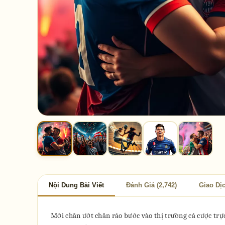
Nội Dung Bài Viết
Đánh Giá (2,742)
Giao Dị
Mới chân ướt chân ráo bước vào thị trường cá cược trực