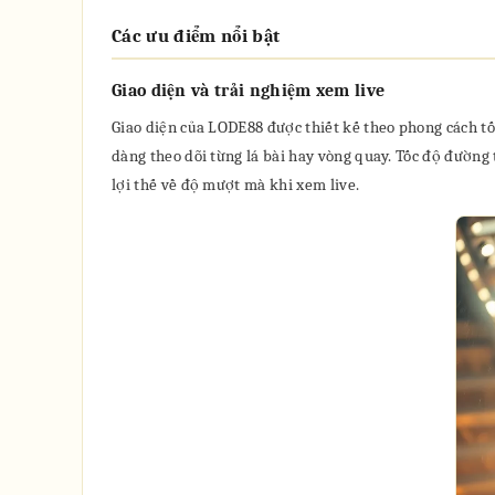
Các ưu điểm nổi bật
Giao diện và trải nghiệm xem live
Giao diện của LODE88 được thiết kế theo phong cách tối
dàng theo dõi từng lá bài hay vòng quay. Tốc độ đường tr
lợi thế về độ mượt mà khi xem live.