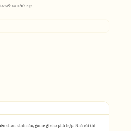
 1.5%
💳 Đa Kênh Nạp
nên chọn sảnh nào, game gì cho phù hợp. Nhà cái thì