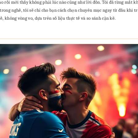
ào rồi mới thấy không phải lúc nào cũng như lời đồn. Tôi đã từng mất kh
rong nghề, tôi sẽ chỉ cho bạn cách chọn chuyên mục ngay từ đầu khi t
ề, không vòng vo, dựa trên số liệu thực tế và so sánh cặn kẽ.