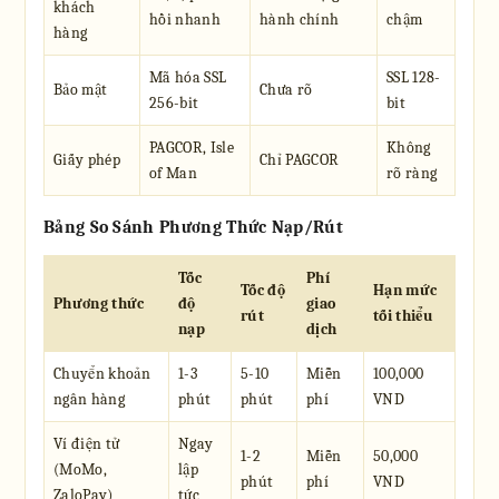
khách
hồi nhanh
hành chính
chậm
hàng
Mã hóa SSL
SSL 128-
Bảo mật
Chưa rõ
256-bit
bit
PAGCOR, Isle
Không
Giấy phép
Chỉ PAGCOR
of Man
rõ ràng
Bảng So Sánh Phương Thức Nạp/Rút
Tốc
Phí
Tốc độ
Hạn mức
Phương thức
độ
giao
rút
tối thiểu
nạp
dịch
Chuyển khoản
1-3
5-10
Miễn
100,000
ngân hàng
phút
phút
phí
VND
Ví điện tử
Ngay
1-2
Miễn
50,000
(MoMo,
lập
phút
phí
VND
ZaloPay)
tức