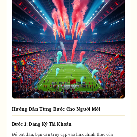
Hướng Dẫn Từng Bước Cho Người Mới
Bước 1: Đăng Ký Tài Khoản
Để bắt đầu, bạn cần truy cập vào link chính thức của