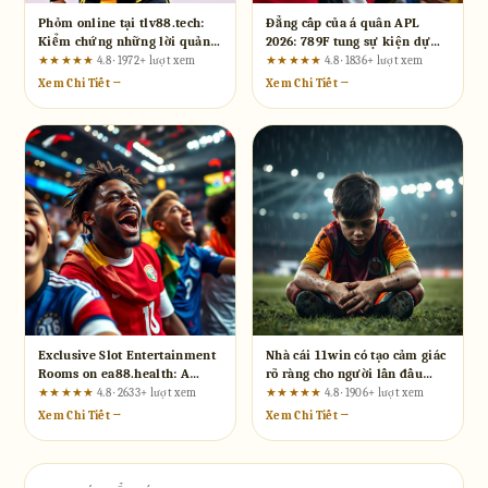
Phỏm online tại tlv88.tech:
Đẳng cấp của á quân APL
Kiểm chứng những lời quảng
2026: 789F tung sự kiện dự
cáo bằng bộ tiêu chí thực tế
đoán nhận quà siêu khủng
★★★★★
4.8 · 1972+ lượt xem
★★★★★
4.8 · 1836+ lượt xem
Xem Chi Tiết →
Xem Chi Tiết →
Exclusive Slot Entertainment
Nhà cái 11win có tạo cảm giác
Rooms on ea88.health: A
rõ ràng cho người lần đầu
Risk-Management Review of
tham gia không?
★★★★★
4.8 · 2633+ lượt xem
★★★★★
4.8 · 1906+ lượt xem
What Needs Verification
Xem Chi Tiết →
Xem Chi Tiết →