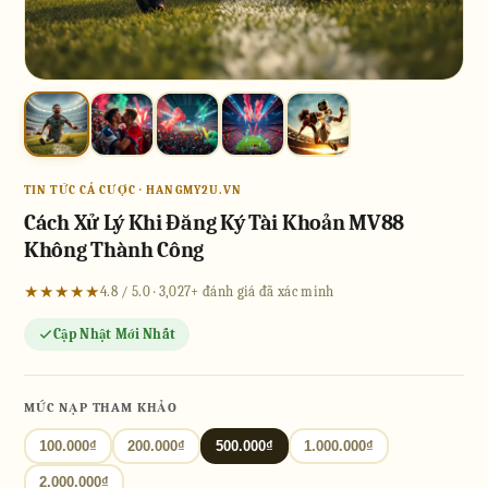
TIN TỨC CÁ CƯỢC · HANGMY2U.VN
Cách Xử Lý Khi Đăng Ký Tài Khoản MV88
Không Thành Công
★★★★★
4.8 / 5.0 · 3,027+ đánh giá đã xác minh
Cập Nhật Mới Nhất
MỨC NẠP THAM KHẢO
100.000₫
200.000₫
500.000₫
1.000.000₫
2.000.000₫