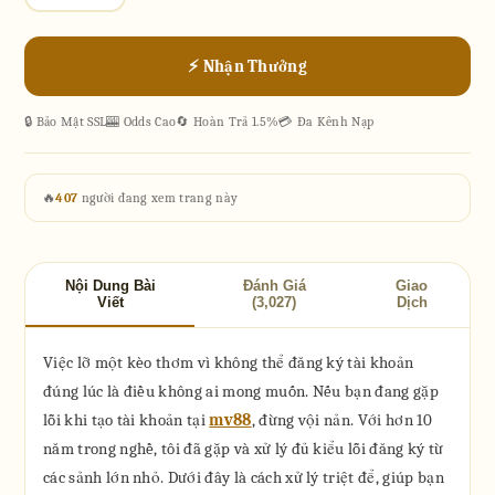
⚡ Nhận Thưởng
🔒 Bảo Mật SSL
🎰 Odds Cao
🔄 Hoàn Trả 1.5%
💳 Đa Kênh Nạp
🔥
407
người đang xem trang này
Nội Dung Bài
Đánh Giá
Giao
Viết
(3,027)
Dịch
Việc lỡ một kèo thơm vì không thể đăng ký tài khoản
đúng lúc là điều không ai mong muốn. Nếu bạn đang gặp
lỗi khi tạo tài khoản tại
mv88
, đừng vội nản. Với hơn 10
năm trong nghề, tôi đã gặp và xử lý đủ kiểu lỗi đăng ký từ
các sảnh lớn nhỏ. Dưới đây là cách xử lý triệt để, giúp bạn