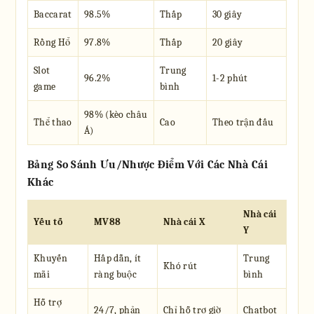
Baccarat
98.5%
Thấp
30 giây
Rồng Hổ
97.8%
Thấp
20 giây
Slot
Trung
96.2%
1-2 phút
game
bình
98% (kèo châu
Thể thao
Cao
Theo trận đấu
Á)
Bảng So Sánh Ưu/Nhược Điểm Với Các Nhà Cái
Khác
Nhà cái
Yếu tố
MV88
Nhà cái X
Y
Khuyến
Hấp dẫn, ít
Trung
Khó rút
mãi
ràng buộc
bình
Hỗ trợ
24/7, phản
Chỉ hỗ trợ giờ
Chatbot