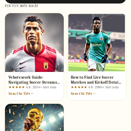
TIN TỨC MỚI NHẤT
Vebotv.work Guide:
How to Find Live Soccer
Navigating Soccer Streams,
Matches and Kickoff Details
Fixtures, and Live Match
on Cakhiatv.work – A
★★★★★
4.8 · 2634+ lượt xem
★★★★★
4.8 · 2980+ lượt xem
Coverage
Beginner's Field Guide
Xem Chi Tiết →
Xem Chi Tiết →