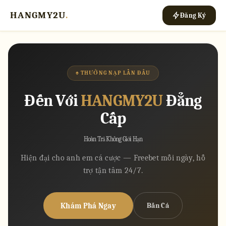
HANGMY2U
.
Đăng Ký
♠ THƯỞNG NẠP LẦN ĐẦU
Đến Với
HANGMY2U
Đẳng
Cấp
Hoàn Trả Không Giới Hạn
Hiện đại cho anh em cá cược — Freebet mỗi ngày, hỗ
trợ tận tâm 24/7.
Khám Phá Ngay
Bắn Cá