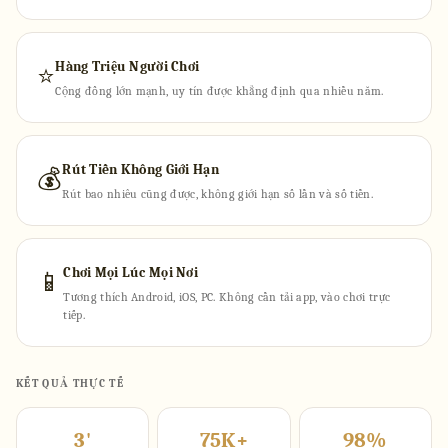
Hàng Triệu Người Chơi
⭐
Cộng đồng lớn mạnh, uy tín được khẳng định qua nhiều năm.
Rút Tiền Không Giới Hạn
💰
Rút bao nhiêu cũng được, không giới hạn số lần và số tiền.
Chơi Mọi Lúc Mọi Nơi
📱
Tương thích Android, iOS, PC. Không cần tải app, vào chơi trực
tiếp.
KẾT QUẢ THỰC TẾ
3'
75K+
98%