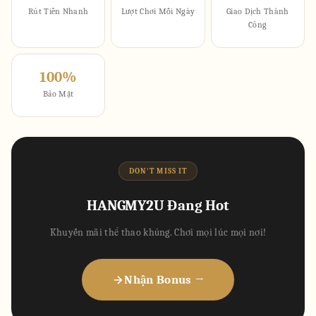
Rút Tiền Nhanh
Lượt Chơi Mỗi Ngày
Giao Dịch Thành
Công
100%
Bảo Mật
DON'T MISS IT
HANGMY2U Đang Hot
Khuyến mãi thể thao khủng. Chơi mọi lúc mọi nơi!
Nhận Bonus →