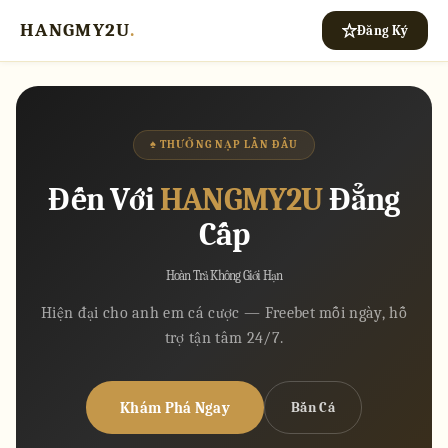
HANGMY2U
.
Đăng Ký
♠ THƯỞNG NẠP LẦN ĐẦU
Đến Với
HANGMY2U
Đẳng
Cấp
Hoàn Trả Không Giới Hạn
Hiện đại cho anh em cá cược — Freebet mỗi ngày, hỗ
trợ tận tâm 24/7.
Khám Phá Ngay
Bắn Cá