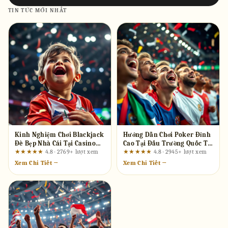
TIN TỨC MỚI NHẤT
Kinh Nghiệm Chơi Blackjack
Hướng Dẫn Chơi Poker Đỉnh
Đè Bẹp Nhà Cái Tại Casino
Cao Tại Đấu Trường Quốc Tế
LV88
NH88
★★★★★
4.8 · 2769+ lượt xem
★★★★★
4.8 · 2945+ lượt xem
Xem Chi Tiết →
Xem Chi Tiết →