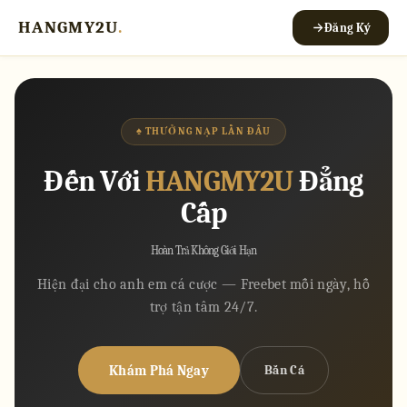
HANGMY2U
.
Đăng Ký
♠ THƯỞNG NẠP LẦN ĐẦU
Đến Với
HANGMY2U
Đẳng
Cấp
Hoàn Trả Không Giới Hạn
Hiện đại cho anh em cá cược — Freebet mỗi ngày, hỗ
trợ tận tâm 24/7.
Khám Phá Ngay
Bắn Cá