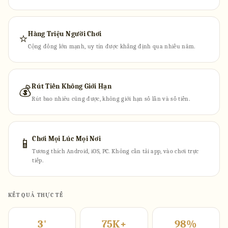
Hàng Triệu Người Chơi
⭐
Cộng đồng lớn mạnh, uy tín được khẳng định qua nhiều năm.
Rút Tiền Không Giới Hạn
💰
Rút bao nhiêu cũng được, không giới hạn số lần và số tiền.
Chơi Mọi Lúc Mọi Nơi
📱
Tương thích Android, iOS, PC. Không cần tải app, vào chơi trực
tiếp.
KẾT QUẢ THỰC TẾ
3'
75K+
98%