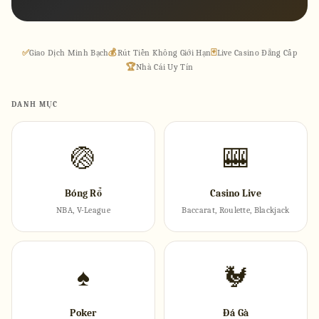
✅
Giao Dịch Minh Bạch
💰
Rút Tiền Không Giới Hạn
🃏
Live Casino Đẳng Cấp
🏆
Nhà Cái Uy Tín
DANH MỤC
🏐
🎰
Bóng Rổ
Casino Live
NBA, V-League
Baccarat, Roulette, Blackjack
♠
🐓
Poker
Đá Gà