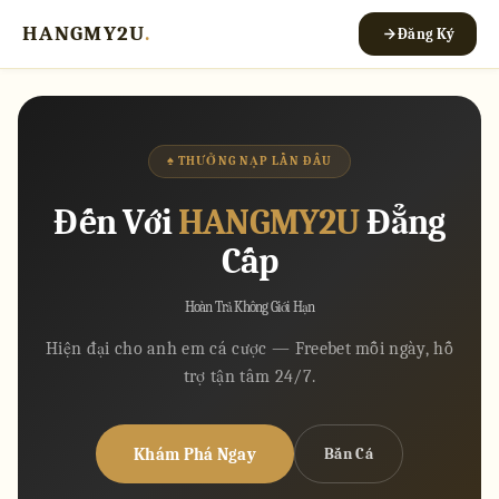
HANGMY2U
.
Đăng Ký
♠ THƯỞNG NẠP LẦN ĐẦU
Đến Với
HANGMY2U
Đẳng
Cấp
Hoàn Trả Không Giới Hạn
Hiện đại cho anh em cá cược — Freebet mỗi ngày, hỗ
trợ tận tâm 24/7.
Khám Phá Ngay
Bắn Cá