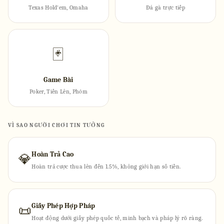
Texas Hold'em, Omaha
Đá gà trực tiếp
🃏
Game Bài
Poker, Tiến Lên, Phỏm
VÌ SAO NGƯỜI CHƠI TIN TƯỞNG
Hoàn Trả Cao
💎
Hoàn trả cược thua lên đến 1.5%, không giới hạn số tiền.
Giấy Phép Hợp Pháp
📜
Hoạt động dưới giấy phép quốc tế, minh bạch và pháp lý rõ ràng.