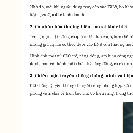
Nhờ đó, mỗi khi người dùng truy cập vào EX88, họ khôn
lượng và đạo đức kinh doanh.
2. Cá nhân hóa thương hiệu, tạo sự khác biệt
Trong một thị trường có quá nhiều lựa chọn, làm thế n
những giá trị mà cô theo đuổi vào DNA của thương hiệu
Hình ảnh một nữ CEO trẻ, năng động, am hiểu công ng
danh, mà trở thành một thực thể sống động, có cá tính 
3. Chiến lược truyền thông thông minh và hiệ
CEO Hồng Quyên không chỉ ngồi trong phòng họp. Cô trự
phỏng vấn, chia sẻ trên báo chí. Cô hiểu rằng, trong thờ