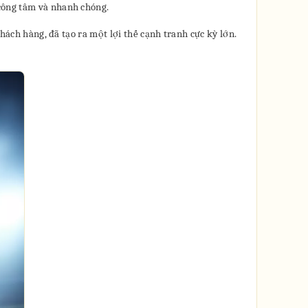
 công tâm và nhanh chóng.
hách hàng, đã tạo ra một lợi thế cạnh tranh cực kỳ lớn.