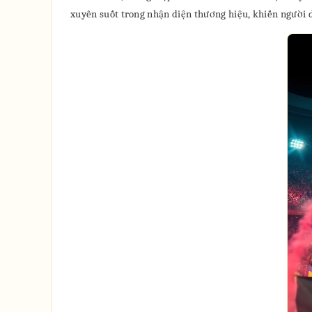
xuyên suốt trong nhận diện thương hiệu, khiến người 