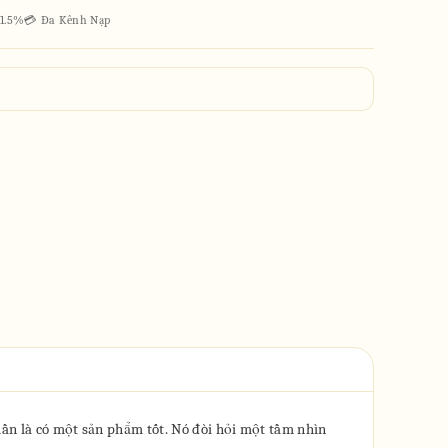
 1.5%
💳 Đa Kênh Nạp
uần là có một sản phẩm tốt. Nó đòi hỏi một tầm nhìn