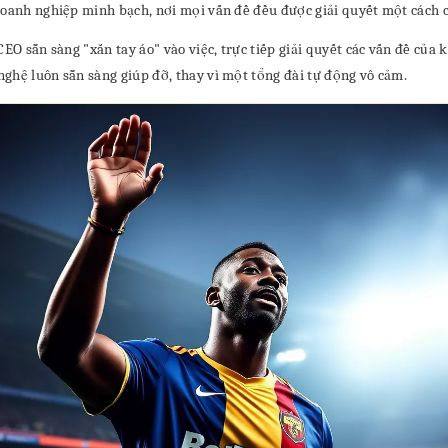
 doanh nghiệp minh bạch, nơi mọi vấn đề đều được giải quyết một cách
EO sẵn sàng "xắn tay áo" vào việc, trực tiếp giải quyết các vấn đề của k
ghệ luôn sẵn sàng giúp đỡ, thay vì một tổng đài tự động vô cảm.