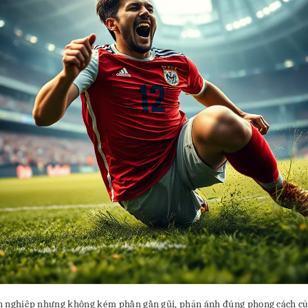
uyên nghiệp nhưng không kém phần gần gũi, phản ánh đúng phong cách c