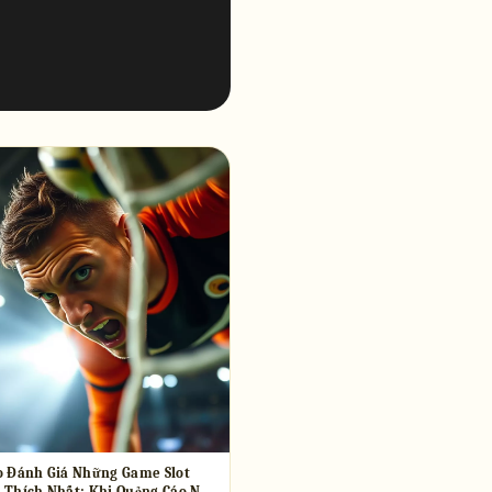
o Đánh Giá Những Game Slot
 Thích Nhất: Khi Quảng Cáo Nói