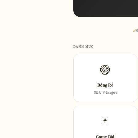
✅
G
DANH MỤC
🏐
Bóng Rổ
NBA, V-League
🃏
Game Bài