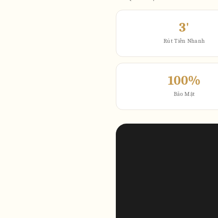
3'
Rút Tiền Nhanh
100%
Bảo Mật