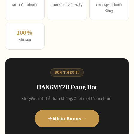
Rút Tiền Nhanh
Lượt Chơi Mỗi Ngày
Giao Dịch Thành
Công
100%
Bảo Mật
DON'T MISS IT
HANGMY2U Đang Hot
Khuyến mãi thể thao khủng. Chơi mọi lúc mọi nơi!
Nhận Bonus →