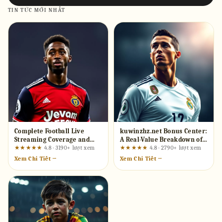
TIN TỨC MỚI NHẤT
Complete Football Live
kuwinzhz.net Bonus Center:
Streaming Coverage and
A Real-Value Breakdown of
Daily Sports Odds: A
Promotions, Offers, and
★★★★★
4.8 · 3190+ lượt xem
★★★★★
4.8 · 2790+ lượt xem
Bankroll Manager's Risk
Rewards
Xem Chi Tiết →
Xem Chi Tiết →
Review