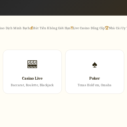
iao Dịch Minh Bạch
💰
Rút Tiền Không Giới Hạn
🃏
Live Casino Đẳng Cấp
🏆
Nhà Cái Uy 
🎰
♠
Casino Live
Poker
Baccarat, Roulette, Blackjack
Texas Hold'em, Omaha