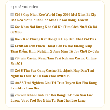
BẠN CÓ THỂ THÍCH
🎰
C168 Cap Nhat Keo World Cup 2026 Moi Nhat Bi Kip
Bat Keo Sieu Chuan Cho Mua He Soi Dong IEAwrb
🎰
Góc Nhìn Nội Dung Nhà Cái Khi Tìm Cách Nuôi Gà Đá
GEM88
🎰
Go99 Keo Chung Ket Bong Da Hap Dan Nhat V6PCKz
🎰
LC88-ali.com Chiến Thuật Bắn Cá Đại Dương Giúp
Tăng Điểm: Kinh Nghiệm Xương Máu Từ Tay Chơi Kỳ Cựu
🎰
789win Casino Nang Tam Trai Nghiem Casino Online
9kn2O7
🎰
Zo88 Thu Suc Cung Casino Blackjack Hap Dan Trai
Nghiem Thuc Te Tu Dan Choi UvuhD8
🎰
Au88 Trai Nghiem Giai Tri Truc Tuyen Dot Pha Dang
Lam Mua Lam Gio
🎰
789win Nhan Dinh Cac Doi Bong Co Chieu Sau Luc
Luong Vuot Troi Goc Nhin Tu Dan Choi Lao Lang