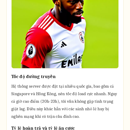
Tốc độ đường truyền
Hệ thống server được đặt tại nhiều quốc gia, bao gồm cả
Singapore và Hồng Kông, nên tốc độ load cực nhanh. Ngay
cả giờ cao điểm (20h-23h), tôi vẫn không gặp tình trạng
giật lag. Điều này khác hẳn với các sảnh nhỏ lẻ hay bị
nghẽn mạng khi có trận cầu đỉnh cao.
Tỷ lệ hoàn trả và tỷ lệ ăn cược