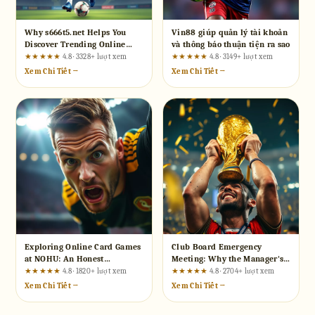
Why s666t5.net Helps You
Vin88 giúp quản lý tài khoản
Discover Trending Online
và thông báo thuận tiện ra sao
Games Without Endless
★★★★★
4.8 · 3328+ lượt xem
★★★★★
4.8 · 3149+ lượt xem
Scrolling
Xem Chi Tiết →
Xem Chi Tiết →
Exploring Online Card Games
Club Board Emergency
at NOHU: An Honest
Meeting: Why the Manager's
Assessment for Different
Future Announcement Needs
★★★★★
4.8 · 1820+ lượt xem
★★★★★
4.8 · 2704+ lượt xem
Types of Players
Scrutiny
Xem Chi Tiết →
Xem Chi Tiết →