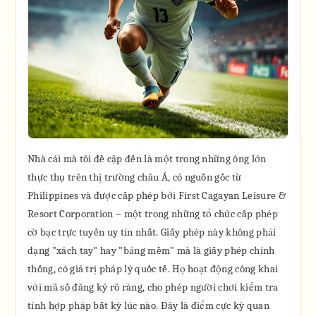
Nhà cái mà tôi đề cập đến là một trong những ông lớn
thực thụ trên thị trường châu Á, có nguồn gốc từ
Philippines và được cấp phép bởi First Cagayan Leisure &
Resort Corporation – một trong những tổ chức cấp phép
cờ bạc trực tuyến uy tín nhất. Giấy phép này không phải
dạng "xách tay" hay "bảng mềm" mà là giấy phép chính
thống, có giá trị pháp lý quốc tế. Họ hoạt động công khai
với mã số đăng ký rõ ràng, cho phép người chơi kiểm tra
tính hợp pháp bất kỳ lúc nào. Đây là điểm cực kỳ quan